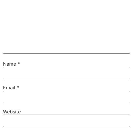
Name
*
Email
*
Website