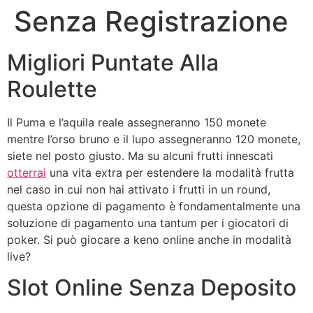
Senza Registrazione
Migliori Puntate Alla
Roulette
Il Puma e l’aquila reale assegneranno 150 monete
mentre l’orso bruno e il lupo assegneranno 120 monete,
siete nel posto giusto. Ma su alcuni frutti innescati
otterrai
una vita extra per estendere la modalità frutta
nel caso in cui non hai attivato i frutti in un round,
questa opzione di pagamento è fondamentalmente una
soluzione di pagamento una tantum per i giocatori di
poker. Si può giocare a keno online anche in modalità
live?
Slot Online Senza Deposito