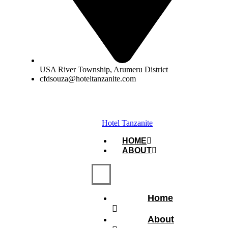
USA River Township, Arumeru District
cfdsouza@hoteltanzanite.com
Hotel Tanzanite
HOME
ABOUT
Home
About