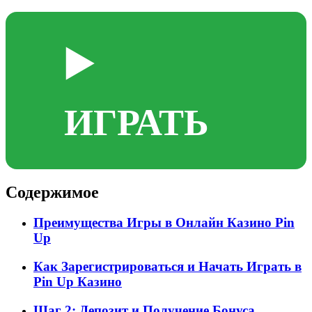
▶️
ИГРАТЬ
Содержимое
Преимущества Игры в Онлайн Казино Pin
Up
Как Зарегистрироваться и Начать Играть в
Pin Up Казино
Шаг 2: Депозит и Получение Бонуса