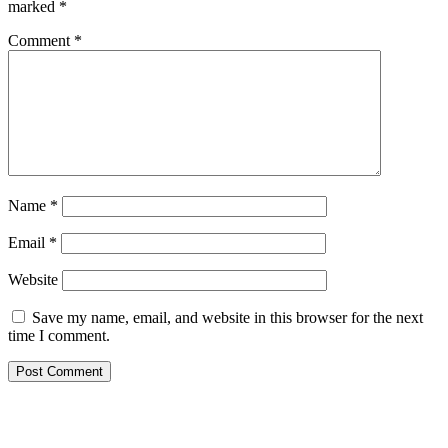
marked
*
Comment
*
Name
*
Email
*
Website
Save my name, email, and website in this browser for the next
time I comment.