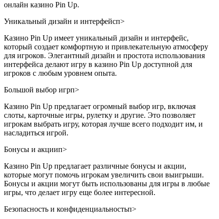
онлайн казино Pin Up.
Уникальный дизайн и интерфейсп>
Казино Pin Up имеет уникальный дизайн и интерфейс,
который создает комфортную и привлекательную атмосферу
для игроков. Элегантный дизайн и простота использования
интерфейса делают игру в казино Pin Up доступной для
игроков с любым уровнем опыта.
Большой выбор игрп>
Казино Pin Up предлагает огромный выбор игр, включая
слоты, карточные игры, рулетку и другие. Это позволяет
игрокам выбрать игру, которая лучше всего подходит им, и
насладиться игрой.
Бонусы и акциип>
Казино Pin Up предлагает различные бонусы и акции,
которые могут помочь игрокам увеличить свои выигрыши.
Бонусы и акции могут быть использованы для игры в любые
игры, что делает игру еще более интересной.
Безопасность и конфиденциальностьп>