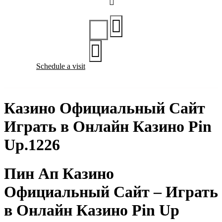
Schedule a visit
Казино Официальный Сайт
Играть в Онлайн Казино Pin
Up.1226
Пин Ап Казино
Официальный Сайт – Играть
в Онлайн Казино Pin Up