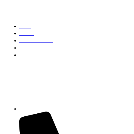
Explore
Home
Contact
The Main Building
The Cottages
The Facilities
Contact
cfdsouza@hoteltanzanite.com