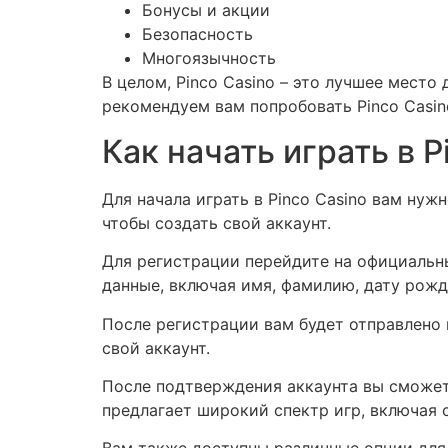
Бонусы и акции
Безопасность
Многоязычность
В целом, Pinco Casino – это лучшее мест
рекомендуем вам попробовать Pinco Casin
Как начать играть в P
Для начала играть в Pinco Casino вам нуж
чтобы создать свой аккаунт.
Для регистрации перейдите на официальны
данные, включая имя, фамилию, дату рожд
После регистрации вам будет отправлено 
свой аккаунт.
После подтверждения аккаунта вы сможете 
предлагает широкий спектр игр, включая с