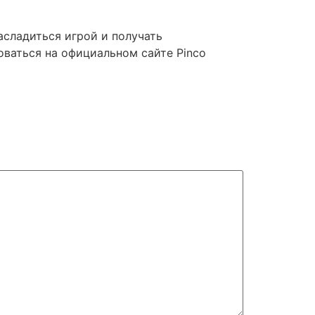
асладиться игрой и получать
оваться на официальном сайте Pinco