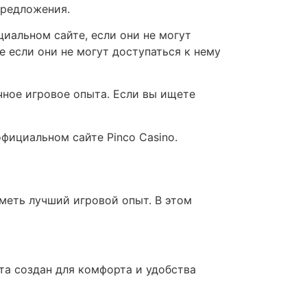
предложения.
циальном сайте, если они не могут
е если они не могут доступаться к нему
ачное игровое опыта. Если вы ищете
официальном сайте Pinco Casino.
иметь лучший игровой опыт. В этом
йта создан для комфорта и удобства