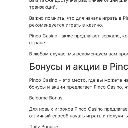
Вам также доступны различные опции для
транзакций.
Важно помнить, что для начала играть в Pi
рекомендуется играть в казино.
Pinco Casino также предлагает зеркало, 
стране.
В любом случае, мы рекомендуем вам проч
Бонусы и акции в Pin
Pinco Casino – это место, где вы можете 
бонусы и акции предлагает Pinco Casino,
Вelcome Bonus
Для новых игроков Pinco Casino предлага
отличный способ начать играть и получит
Дaily Bonuses