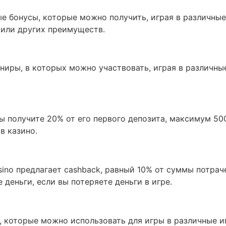
ые бонусы, которые можно получить, играя в различные
 или других преимуществ.
ниры, в которых можно участвовать, играя в различны
 вы получите 20% от его первого депозита, максимум 50
в казино.
asino предлагает cashback, равный 10% от суммы потра
деньги, если вы потеряете деньги в игре.
ы, которые можно использовать для игры в различные и