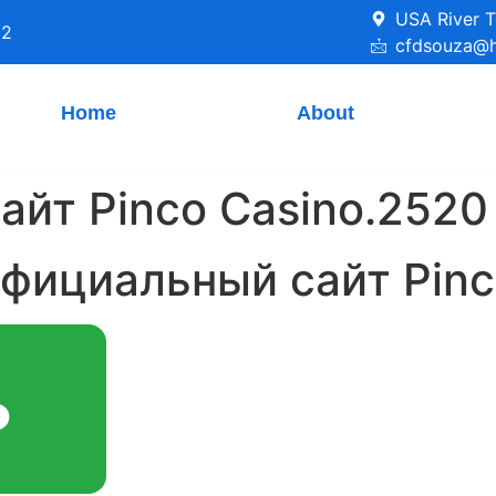
USA River T
62
cfdsouza@h
Home
About
айт Pinco Casino.2520
Официальный сайт Pinc
Ь