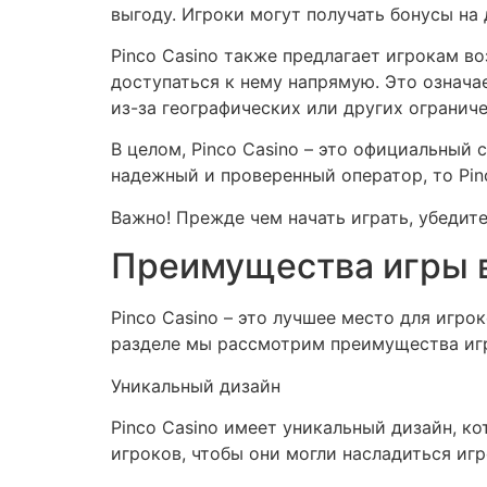
выгоду. Игроки могут получать бонусы на
Pinco Casino также предлагает игрокам в
доступаться к нему напрямую. Это означае
из-за географических или других ограниче
В целом, Pinco Casino – это официальный 
надежный и проверенный оператор, то Pinc
Важно! Прежде чем начать играть, убедите
Преимущества игры в
Pinco Casino – это лучшее место для игр
разделе мы рассмотрим преимущества игры
Уникальный дизайн
Pinco Casino имеет уникальный дизайн, ко
игроков, чтобы они могли насладиться игр