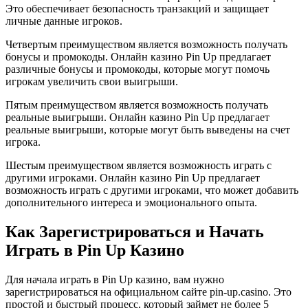
Это обеспечивает безопасность транзакций и защищает
личные данные игроков.
Четвертым преимуществом является возможность получать
бонусы и промокоды. Онлайн казино Pin Up предлагает
различные бонусы и промокоды, которые могут помочь
игрокам увеличить свои выигрыши.
Пятым преимуществом является возможность получать
реальные выигрыши. Онлайн казино Pin Up предлагает
реальные выигрыши, которые могут быть выведены на счет
игрока.
Шестым преимуществом является возможность играть с
другими игроками. Онлайн казино Pin Up предлагает
возможность играть с другими игроками, что может добавить
дополнительного интереса и эмоционального опыта.
Как Зарегистрироваться и Начать
Играть в Pin Up Казино
Для начала играть в Pin Up казино, вам нужно
зарегистрироваться на официальном сайте pin-up.casino. Это
простой и быстрый процесс, который займет не более 5