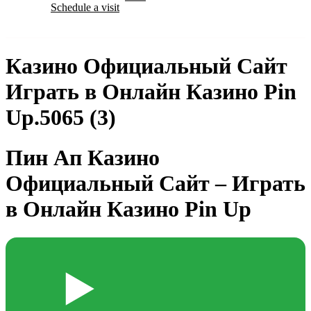
Schedule a visit
Казино Официальный Сайт
Играть в Онлайн Казино Pin
Up.5065 (3)
Пин Ап Казино
Официальный Сайт – Играть
в Онлайн Казино Pin Up
▶️