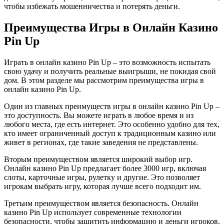
чтобы избежать мошенничества и потерять деньги.
Преимущества Игры в Онлайн Казино
Pin Up
Играть в онлайн казино Pin Up – это возможность испытать
свою удачу и получить реальные выигрыши, не покидая свой
дом. В этом разделе мы рассмотрим преимущества игры в
онлайн казино Pin Up.
Один из главных преимуществ игры в онлайн казино Pin Up –
это доступность. Вы можете играть в любое время и из
любого места, где есть интернет. Это особенно удобно для тех,
кто имеет ограниченный доступ к традиционным казино или
живет в регионах, где такие заведения не представлены.
Вторым преимуществом является широкий выбор игр.
Онлайн казино Pin Up предлагает более 3000 игр, включая
слоты, карточные игры, рулетку и другие. Это позволяет
игрокам выбрать игру, которая лучше всего подходит им.
Третьим преимуществом является безопасность. Онлайн
казино Pin Up использует современные технологии
безопасности, чтобы защитить информацию и деньги игроков.