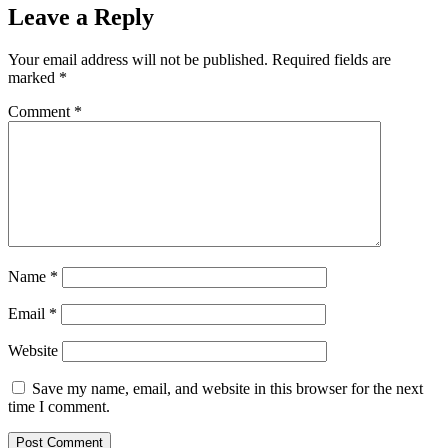
Leave a Reply
Your email address will not be published.
Required fields are
marked
*
Comment
*
Name
*
Email
*
Website
Save my name, email, and website in this browser for the next
time I comment.