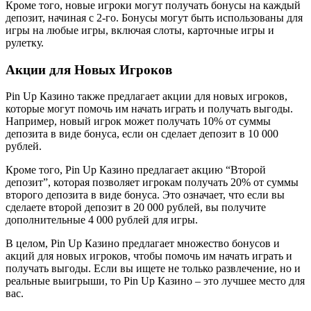
Кроме того, новые игроки могут получать бонусы на каждый
депозит, начиная с 2-го. Бонусы могут быть использованы для
игры на любые игры, включая слоты, карточные игры и
рулетку.
Акции для Новых Игроков
Pin Up Казино также предлагает акции для новых игроков,
которые могут помочь им начать играть и получать выгоды.
Например, новый игрок может получать 10% от суммы
депозита в виде бонуса, если он сделает депозит в 10 000
рублей.
Кроме того, Pin Up Казино предлагает акцию “Второй
депозит”, которая позволяет игрокам получать 20% от суммы
второго депозита в виде бонуса. Это означает, что если вы
сделаете второй депозит в 20 000 рублей, вы получите
дополнительные 4 000 рублей для игры.
В целом, Pin Up Казино предлагает множество бонусов и
акций для новых игроков, чтобы помочь им начать играть и
получать выгоды. Если вы ищете не только развлечение, но и
реальные выигрыши, то Pin Up Казино – это лучшее место для
вас.