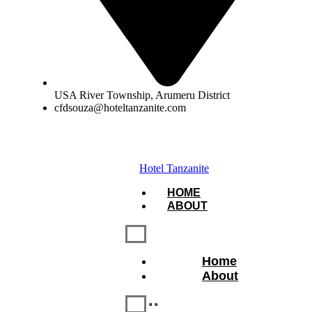
USA River Township, Arumeru District
cfdsouza@hoteltanzanite.com
Hotel Tanzanite
HOME
ABOUT
Home
About