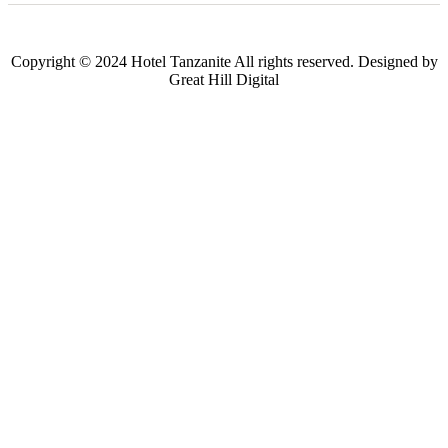
Copyright © 2024 Hotel Tanzanite All rights reserved. Designed by
Great Hill Digital