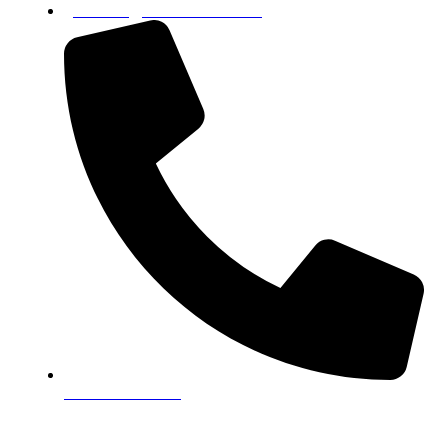
cfdsouza@hoteltanzanite.com
+255 784 331 662