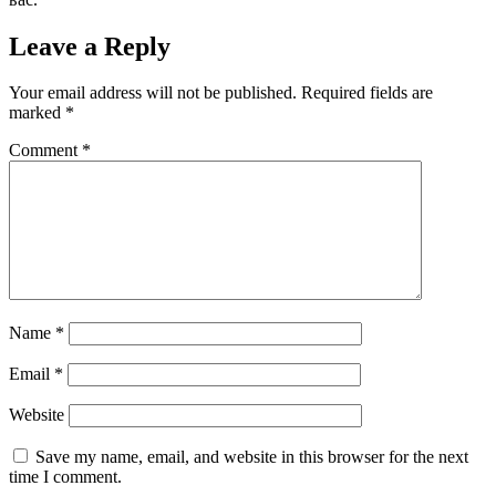
Leave a Reply
Your email address will not be published.
Required fields are
marked
*
Comment
*
Name
*
Email
*
Website
Save my name, email, and website in this browser for the next
time I comment.