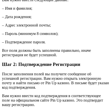
– Имя и фамилия;
– Дата рождения;
– Адрес электронной почты;
– Пароль (минимум 8 символов);
– Подтверждение пароля.
Все поля должны быть заполнены правильно, иначе
регистрация не будет успешной.
Шаг 2: Подтверждение Регистрации
После заполнения полей вы получите сообщение об
успешной регистрации. Вам нужно открыть электронную
почту и найти письмо от Pin Up казино. В письме будет указан
код подтверждения.
Вам нужно ввести код подтверждения в соответствующее
поле на официальном сайте Pin Up казино. Это подтвердит
вашу регистрацию.