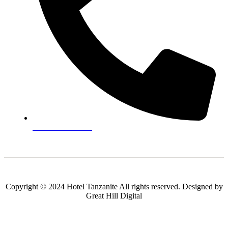
+255 784 331 662
Copyright © 2024 Hotel Tanzanite All rights reserved. Designed by
Great Hill Digital