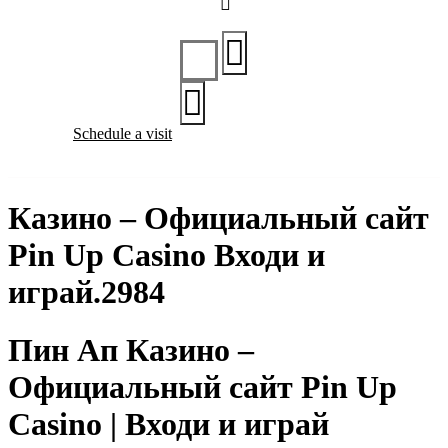
Schedule a visit
Казино – Официальный сайт
Pin Up Casino Входи и
играй.2984
Пин Ап Казино –
Официальный сайт Pin Up
Casino | Входи и играй