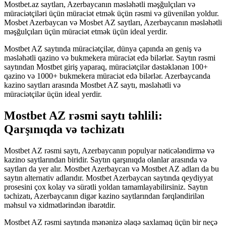
Mostbet.az saytları, Azerbaycanın məsləhətli məşğulçıları və
müraciətçiləri üçün müraciət etmək üçün rəsmi və güvenilən yoldur.
Mosbet Azerbaycan və Mosbet AZ saytları, Azerbaycanın məsləhətli
məşğulçıları üçün müraciət etmək üçün ideal yerdir.
Mostbet AZ saytında müraciətçilər, dünya çapında ən geniş və
məsləhətli qazino və bukmekera müraciət edə bilərlər. Saytın rəsmi
saytından Mostbet giriş yaparaq, müraciətçilər dəstəklənən 100+
qazino və 1000+ bukmekera müraciət edə bilərlər. Azerbaycanda
kazino saytları arasında Mostbet AZ saytı, məsləhətli və
müraciətçilər üçün ideal yerdir.
Mostbet AZ rəsmi saytı təhlili:
Qarşınıqda və təchizatı
Mostbet AZ rəsmi saytı, Azerbaycanın populyar nəticələndirmə və
kazino saytlarından biridir. Saytın qarşınıqda olanlar arasında və
saytları da yer alır. Mostbet Azerbaycan və Mostbet AZ adları da bu
saytın alternativ adlarıdır. Mostbet Azerbaycan saytında qeydiyyat
prosesini çox kolay və sürətli yoldan tamamlayabilirsiniz. Saytın
təchizatı, Azerbaycanın digər kazino saytlarından fərqləndirilən
məhsul və xidmətlərindən ibarətdir.
Mostbet AZ rəsmi saytında mənənizə əlaqə saxlamaq üçün bir neçə