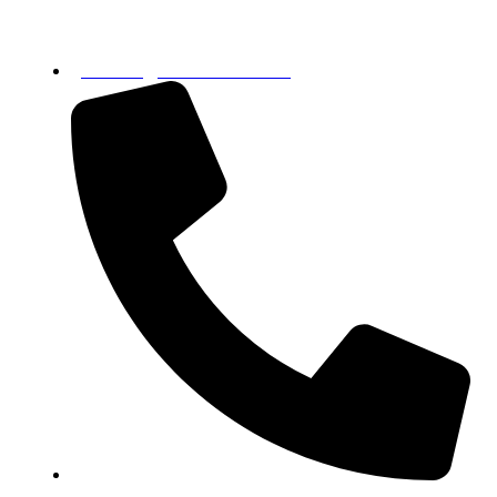
cfdsouza@hoteltanzanite.com
+255 784 331 662