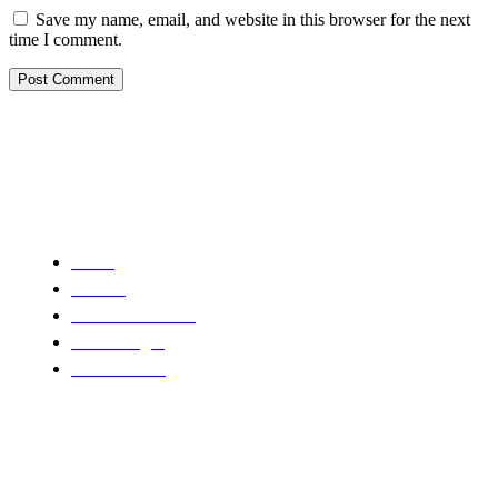
Save my name, email, and website in this browser for the next
time I comment.
Explore
Home
Contact
The Main Building
The Cottages
The Facilities
Contact