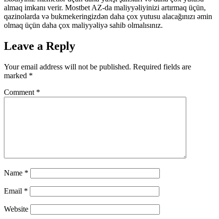
almaq imkanı verir. Mostbet AZ-da maliyyəliyinizi artırmaq üçün,
qazinolarda və bukmekeringizdən daha çox yutusu alacağınızı əmin
olmaq üçün daha çox maliyyəliyə sahib olmalısınız.
Leave a Reply
Your email address will not be published.
Required fields are
marked
*
Comment
*
Name
*
Email
*
Website