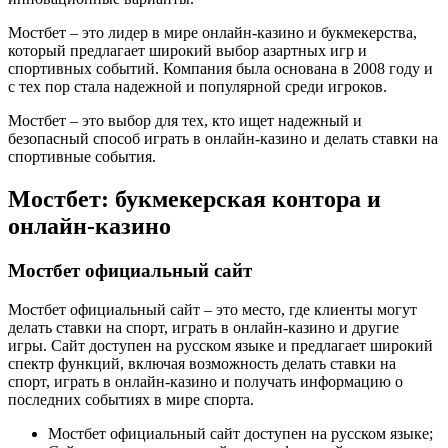
Мостбет – это лидер в мире онлайн-казино и букмекерства,
который предлагает широкий выбор азартных игр и
спортивных событий. Компания была основана в 2008 году и
с тех пор стала надежной и популярной среди игроков.
Мостбет – это выбор для тех, кто ищет надежный и
безопасный способ играть в онлайн-казино и делать ставки на
спортивные события.
Мостбет: букмекерская контора и
онлайн-казино
Мостбет официальный сайт
Мостбет официальный сайт – это место, где клиенты могут
делать ставки на спорт, играть в онлайн-казино и другие
игры. Сайт доступен на русском языке и предлагает широкий
спектр функций, включая возможность делать ставки на
спорт, играть в онлайн-казино и получать информацию о
последних событиях в мире спорта.
Мостбет официальный сайт доступен на русском языке;