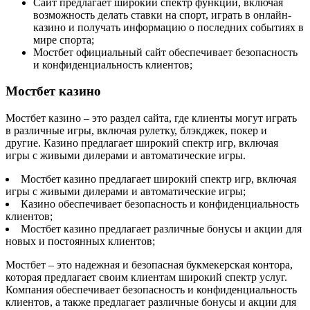
Сайт предлагает широкий спектр функций, включая
возможность делать ставки на спорт, играть в онлайн-
казино и получать информацию о последних событиях в
мире спорта;
Мостбет официальный сайт обеспечивает безопасность
и конфиденциальность клиентов;
Мостбет казино
Мостбет казино – это раздел сайта, где клиенты могут играть
в различные игры, включая рулетку, блэкджек, покер и
другие. Казино предлагает широкий спектр игр, включая
игры с живыми дилерами и автоматические игры.
Мостбет казино предлагает широкий спектр игр, включая
игры с живыми дилерами и автоматические игры;
Казино обеспечивает безопасность и конфиденциальность
клиентов;
Мостбет казино предлагает различные бонусы и акции для
новых и постоянных клиентов;
Мостбет – это надежная и безопасная букмекерская контора,
которая предлагает своим клиентам широкий спектр услуг.
Компания обеспечивает безопасность и конфиденциальность
клиентов, а также предлагает различные бонусы и акции для