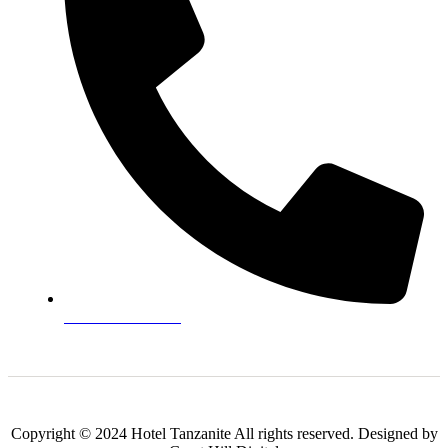
+255 784 331 662
Copyright © 2024 Hotel Tanzanite All rights reserved. Designed by