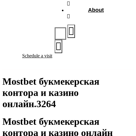
About
Schedule a visit
Mostbet букмекерская
контора и казино
онлайн.3264
Mostbet букмекерская
контора и казино онлайн