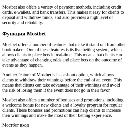
Mostbet also offers a variety of payment methods, including credit
cards, e-wallets, and bank transfers. This makes it easy for clients to
deposit and withdraw funds, and also provides a high level of
security and reliability.
Функции Mostbet
Mostbet offers a number of features that make it stand out from other
bookmakers. One of these features is its live betting system, which
allows clients to place bets in real-time. This means that clients can
take advantage of changing odds and place bets on the outcome of
events as they happen.
Another feature of Mostbet is its cashout option, which allows
clients to withdraw their winnings before the end of an event. This
means that clients can take advantage of their winnings and avoid
the risk of losing them if the event does not go in their favor.
Mostbet also offers a number of bonuses and promotions, including
a welcome bonus for new clients and a loyalty program for regular
clients. These bonuses and promotions can help clients to increase
their winnings and make the most of their betting experience.
Мостбет вход