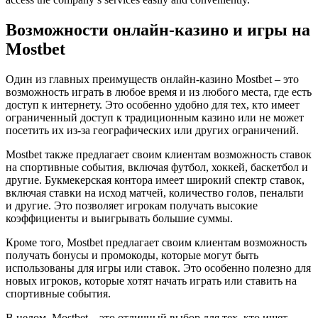
Возможности онлайн-казино и игры на
Mostbet
Один из главных преимуществ онлайн-казино Mostbet – это
возможность играть в любое время и из любого места, где есть
доступ к интернету. Это особенно удобно для тех, кто имеет
ограниченный доступ к традиционным казино или не может
посетить их из-за географических или других ограничений.
Mostbet также предлагает своим клиентам возможность ставок
на спортивные события, включая футбол, хоккей, баскетбол и
другие. Букмекерская контора имеет широкий спектр ставок,
включая ставки на исход матчей, количество голов, пенальти
и другие. Это позволяет игрокам получать высокие
коэффициенты и выигрывать большие суммы.
Кроме того, Mostbet предлагает своим клиентам возможность
получать бонусы и промокоды, которые могут быть
использованы для игры или ставок. Это особенно полезно для
новых игроков, которые хотят начать играть или ставить на
спортивные события.
В целом, Mostbet – это отличный выбор для тех, кто ищет