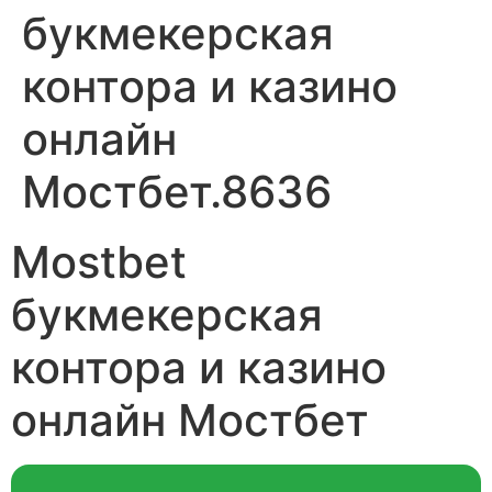
букмекерская
контора и казино
онлайн
Мостбет.8636
Mostbet
букмекерская
контора и казино
онлайн Мостбет