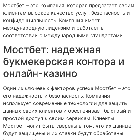
Мостбет – это компания, которая предлагает своим
клиентам высокое качество услуг, безопасность и
конфиденциальность. Компания имеет
международную лицензию и работает в
соответствии с международными стандартами.
Мостбет: надежная
букмекерская контора и
онлайн-казино
Один из ключевых факторов успеха Мостбет – это
его надежность и безопасность. Компания
использует современные технологии для защиты
данных своих клиентов и обеспечивает быстрый и
простой доступ к своим сервисам. Клиенты
Мостбет могут быть уверены в том, что их данные
будут защищены и их ставки будут обработаны