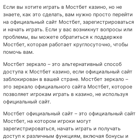
Если вы хотите играть в Мостбет казино, но не
знаете, как это сделать, вам нужно просто перейти
на официальный сайт Мостбет, зарегистрироваться
и начать играть. Если у вас возникнут вопросы или
проблемы, вы можете обратиться к поддержке
Мостбет, которая работает круглосуточно, чтобы
помочь вам.
Мостбет зеркало – это альтернативный способ
доступа к Мостбет казино, если официальный сайт
заблокирован в вашей стране. Мостбет зеркало –
это зеркало официального сайта Мостбет, которое
позволяет игрокам играть в казино, не используя
официальный сайт.
Мостбет официальный сайт – это официальный сайт
Мостбет, на котором игроки могут
зарегистрироваться, начать играть и получать
доступ к различным функциям, включая бонусы и