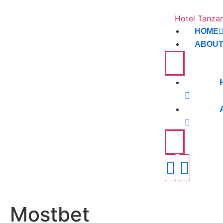
Hotel Tanzan
HOME
ABOU
Mostbet