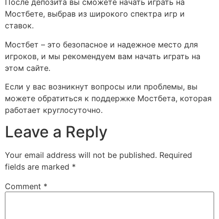
После депозита вы сможете начать играть на
Мостбете, выбрав из широкого спектра игр и
ставок.
Мостбет – это безопасное и надежное место для
игроков, и мы рекомендуем вам начать играть на
этом сайте.
Если у вас возникнут вопросы или проблемы, вы
можете обратиться к поддержке Мостбета, которая
работает круглосуточно.
Leave a Reply
Your email address will not be published.
Required
fields are marked
*
Comment
*