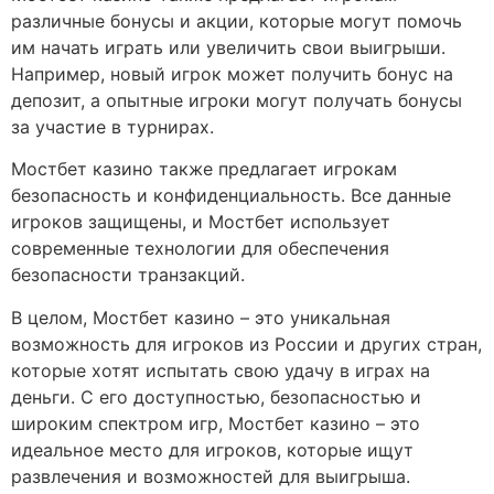
различные бонусы и акции, которые могут помочь
им начать играть или увеличить свои выигрыши.
Например, новый игрок может получить бонус на
депозит, а опытные игроки могут получать бонусы
за участие в турнирах.
Мостбет казино также предлагает игрокам
безопасность и конфиденциальность. Все данные
игроков защищены, и Мостбет использует
современные технологии для обеспечения
безопасности транзакций.
В целом, Мостбет казино – это уникальная
возможность для игроков из России и других стран,
которые хотят испытать свою удачу в играх на
деньги. С его доступностью, безопасностью и
широким спектром игр, Мостбет казино – это
идеальное место для игроков, которые ищут
развлечения и возможностей для выигрыша.