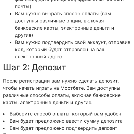
почты)
Вам нужно выбрать способ оплаты (вам
доступны различные опции, включая
банковские карты, электронные деньги и
другие)
Вам нужно подтвердить свой аккаунт, отправив
код, который будет отправлен на ваш
электронный адрес
Шаг 2: Депозит
После регистрации вам нужно сделать депозит,
чтобы начать играть на Мостбете. Вам доступны
различные способы оплаты, включая банковские
карты, электронные деньги и другие.
Выберите способ оплаты, который вам удобен
Вам будет предложено ввести сумму депозита
Вам будет предложено подтвердить депозит