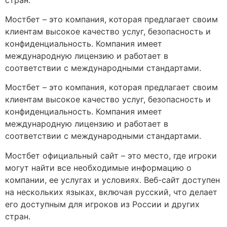
Мостбет – это компания, которая предлагает своим
клиентам высокое качество услуг, безопасность и
конфиденциальность. Компания имеет
международную лицензию и работает в
соответствии с международными стандартами.
Мостбет – это компания, которая предлагает своим
клиентам высокое качество услуг, безопасность и
конфиденциальность. Компания имеет
международную лицензию и работает в
соответствии с международными стандартами.
Мостбет официальный сайт – это место, где игроки
могут найти все необходимые информацию о
компании, ее услугах и условиях. Веб-сайт доступен
на нескольких языках, включая русский, что делает
его доступным для игроков из России и других
стран.