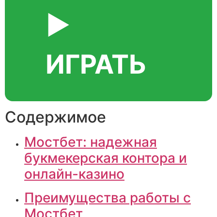
▶️
ИГРАТЬ
Содержимое
Мостбет: надежная
букмекерская контора и
онлайн-казино
Преимущества работы с
Мостбет