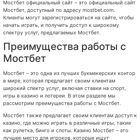
Мостбет официальный сайт – это официальный сайт
Мостбет, доступный по адресу mostbet.com.
Клиенты могут зарегистрироваться на сайте, чтобы
начать играть, и получить доступ к широкому
спектру услуг, предлагаемых Мостбет.
Преимущества работы с
Мостбет
Мостбет – это одна из лучших букмекерских контор
в мире, которая предлагает своим клиентам
широкий спектр услуг, включая ставки на спорт,
игры в казино и лотереи. В этом разделе мы
рассмотрим преимущества работы с Мостбет.
Мостбет также предлагает своим клиентам доступ к
казино, где можно играть в различные игры, такие
как рулетка, бинго и слоты. Казино Мостбет – это
лучшее место для игроков, которые ищут