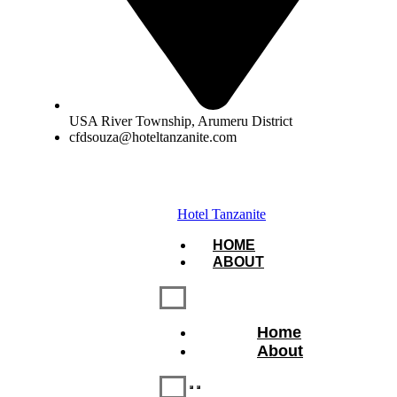
USA River Township, Arumeru District
cfdsouza@hoteltanzanite.com
Hotel Tanzanite
HOME
ABOUT
Home
About