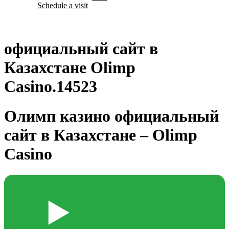
Schedule a visit
официальный сайт в
Казахстане Olimp
Casino.14523
Олимп казино официальный
сайт в Казахстане – Olimp
Casino
▶️