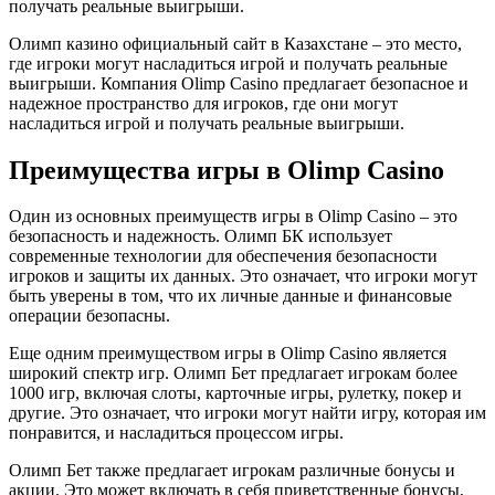
получать реальные выигрыши.
Олимп казино официальный сайт в Казахстане – это место,
где игроки могут насладиться игрой и получать реальные
выигрыши. Компания Olimp Casino предлагает безопасное и
надежное пространство для игроков, где они могут
насладиться игрой и получать реальные выигрыши.
Преимущества игры в Olimp Casino
Один из основных преимуществ игры в Olimp Casino – это
безопасность и надежность. Олимп БК использует
современные технологии для обеспечения безопасности
игроков и защиты их данных. Это означает, что игроки могут
быть уверены в том, что их личные данные и финансовые
операции безопасны.
Еще одним преимуществом игры в Olimp Casino является
широкий спектр игр. Олимп Бет предлагает игрокам более
1000 игр, включая слоты, карточные игры, рулетку, покер и
другие. Это означает, что игроки могут найти игру, которая им
понравится, и насладиться процессом игры.
Олимп Бет также предлагает игрокам различные бонусы и
акции. Это может включать в себя приветственные бонусы,