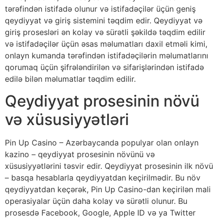
tərəfindən istifadə olunur və istifadəçilər üçün geniş
qeydiyyat və giriş sistemini təqdim edir. Qeydiyyat və
giriş prosesləri ən kolay və sürətli şəkildə təqdim edilir
və istifadəçilər üçün əsas məlumatları daxil etməli kimi,
onlayn kumanda tərəfindən istifadəçilərin məlumatlarını
qorumaq üçün şifrələndirilən və sifarişlərindən istifadə
edilə bilən məlumatlar təqdim edilir.
Qeydiyyat prosesinin növü
və xüsusiyyətləri
Pin Up Casino – Azərbaycanda populyar olan onlayn
kazino – qeydiyyat prosesinin növünü və
xüsusiyyətlərini təsvir edir. Qeydiyyat prosesinin ilk növü
– basqa hesablarla qeydiyyatdan keçirilmədir. Bu növ
qeydiyyatdan keçərək, Pin Up Casino-dan keçirilən mali
operasiyalar üçün daha kolay və sürətli olunur. Bu
prosesdə Facebook, Google, Apple ID və ya Twitter