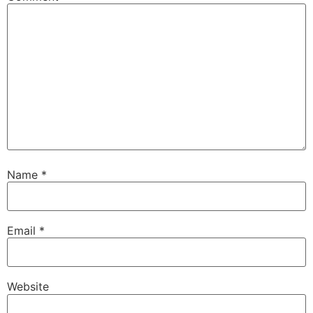
Name
*
Email
*
Website