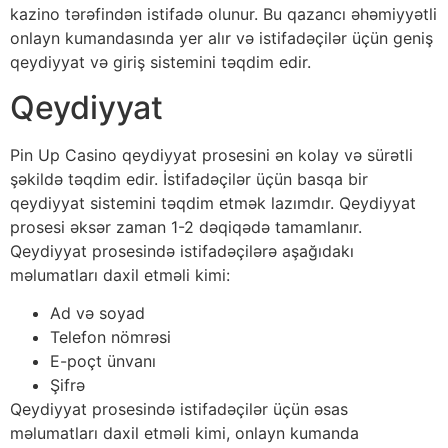
kazino tərəfindən istifadə olunur. Bu qazancı əhəmiyyətli
onlayn kumandasında yer alır və istifadəçilər üçün geniş
qeydiyyat və giriş sistemini təqdim edir.
Qeydiyyat
Pin Up Casino qeydiyyat prosesini ən kolay və sürətli
şəkildə təqdim edir. İstifadəçilər üçün basqa bir
qeydiyyat sistemini təqdim etmək lazımdır. Qeydiyyat
prosesi əksər zaman 1-2 dəqiqədə tamamlanır.
Qeydiyyat prosesində istifadəçilərə aşağıdakı
məlumatları daxil etməli kimi:
Ad və soyad
Telefon nömrəsi
E-poçt ünvanı
Şifrə
Qeydiyyat prosesində istifadəçilər üçün əsas
məlumatları daxil etməli kimi, onlayn kumanda