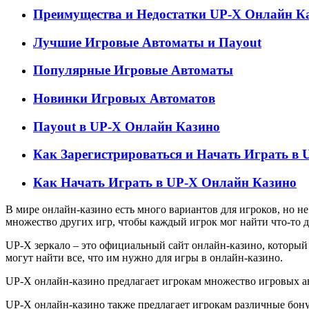
Преимущества и Недостатки UP-X Онлайн К
Лучшие Игровые Автоматы и Пayout
Популярные Игровые Автоматы
Новинки Игровых Автоматов
Пayout в UP-X Онлайн Казино
Как Зарегистрироваться и Начать Играть в
Как Начать Играть в UP-X Онлайн Казино
В мире онлайн-казино есть много вариантов для игроков, но н
множество других игр, чтобы каждый игрок мог найти что-то д
UP-X зеркало – это официальный сайт онлайн-казино, который 
могут найти все, что им нужно для игры в онлайн-казино.
UP-X онлайн-казино предлагает игрокам множество игровых авто
UP-X онлайн-казино также предлагает игрокам различные бону