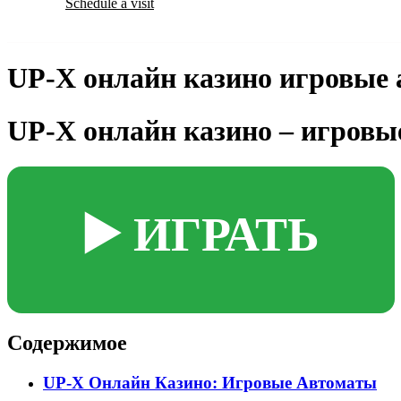
Schedule a visit
UP-X онлайн казино игровые 
UP-X онлайн казино – игровы
▶️ ИГРАТЬ
Содержимое
UP-X Онлайн Казино: Игровые Автоматы