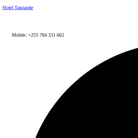
Hotel Tanzanite
Mobile: +255 784 331 662