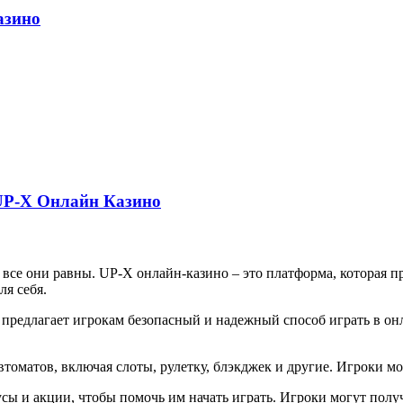
азино
 UP-X Онлайн Казино
е все они равны. UP-X онлайн-казино – это платформа, которая 
ля себя.
предлагает игрокам безопасный и надежный способ играть в онл
матов, включая слоты, рулетку, блэкджек и другие. Игроки могу
сы и акции, чтобы помочь им начать играть. Игроки могут полу