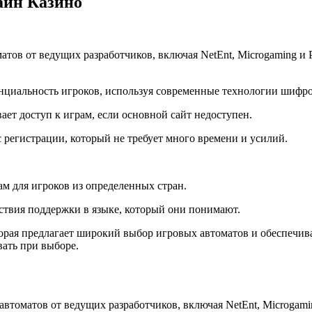
айн Казино
ов от ведущих разработчиков, включая NetEnt, Microgaming и Pl
нциальность игроков, используя современные технологии шифро
ает доступ к играм, если основной сайт недоступен.
 регистрации, который не требует много времени и усилий.
м для игроков из определенных стран.
тствия поддержки в языке, который они понимают.
орая предлагает широкий выбор игровых автоматов и обеспечива
вать при выборе.
томатов от ведущих разработчиков, включая NetEnt, Microgamin