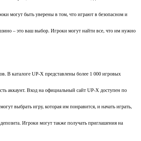
роки могут быть уверены в том, что играют в безопасном и
зино – это ваш выбор. Игроки могут найти все, что им нужно
ов. В каталоге UP-X представлены более 1 000 игровых
есть аккаунт. Вход на официальный сайт UP-X доступен по
могут выбрать игру, которая им понравится, и начать играть,
 депозита. Игроки могут также получать приглашения на