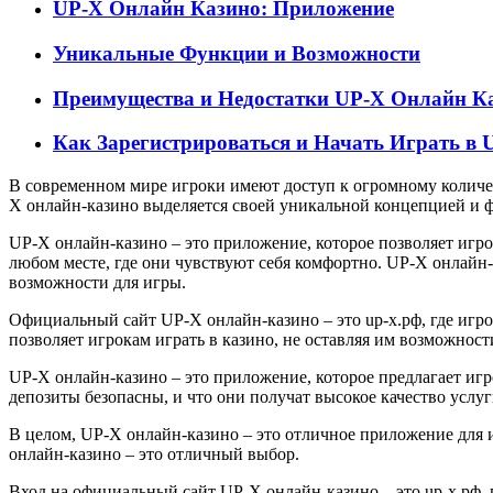
UP-X Онлайн Казино: Приложение
Уникальные Функции и Возможности
Преимущества и Недостатки UP-X Онлайн К
Как Зарегистрироваться и Начать Играть в
В современном мире игроки имеют доступ к огромному количест
X онлайн-казино выделяется своей уникальной концепцией и 
UP-X онлайн-казино – это приложение, которое позволяет игрока
любом месте, где они чувствуют себя комфортно. UP-X онлайн-
возможности для игры.
Официальный сайт UP-X онлайн-казино – это up-x.рф, где игрок
позволяет игрокам играть в казино, не оставляя им возможност
UP-X онлайн-казино – это приложение, которое предлагает игро
депозиты безопасны, и что они получат высокое качество услуг
В целом, UP-X онлайн-казино – это отличное приложение для и
онлайн-казино – это отличный выбор.
Вход на официальный сайт UP-X онлайн-казино – это up-x.рф, г