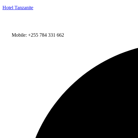
Hotel Tanzanite
Mobile: +255 784 331 662