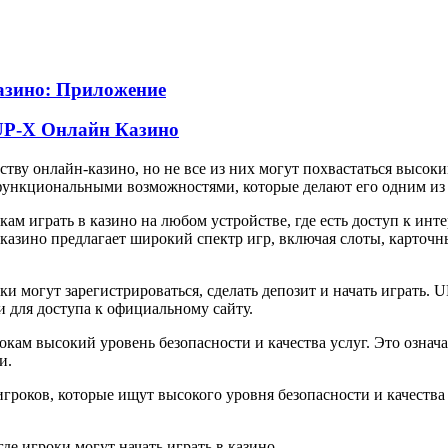
азино: Приложение
 UP-X Онлайн Казино
ву онлайн-казино, но не все из них могут похвастаться высоким
функциональными возможностями, которые делают его одним из 
м играть в казино на любом устройстве, где есть доступ к интер
казино предлагает широкий спектр игр, включая слоты, карточн
и могут зарегистрироваться, сделать депозит и начать играть. U
и для доступа к официальному сайту.
кам высокий уровень безопасности и качества услуг. Это означа
и.
гроков, которые ищут высокого уровня безопасности и качества 
де игроки могут начать играть в казино.