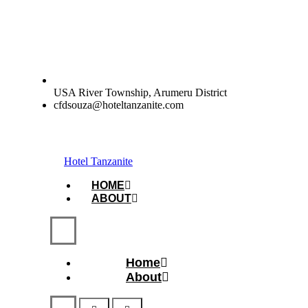
USA River Township, Arumeru District
cfdsouza@hoteltanzanite.com
Hotel Tanzanite
HOME
ABOUT
Home
About