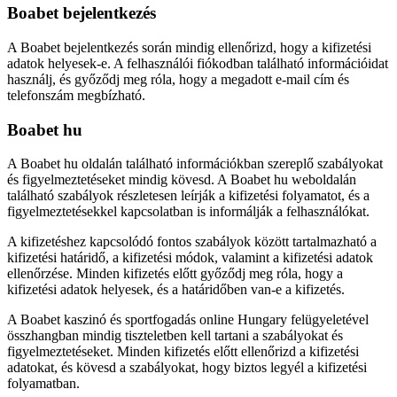
Boabet bejelentkezés
A Boabet bejelentkezés során mindig ellenőrizd, hogy a kifizetési
adatok helyesek-e. A felhasználói fiókodban található információidat
használj, és győződj meg róla, hogy a megadott e-mail cím és
telefonszám megbízható.
Boabet hu
A Boabet hu oldalán található információkban szereplő szabályokat
és figyelmeztetéseket mindig kövesd. A Boabet hu weboldalán
található szabályok részletesen leírják a kifizetési folyamatot, és a
figyelmeztetésekkel kapcsolatban is informálják a felhasználókat.
A kifizetéshez kapcsolódó fontos szabályok között tartalmazható a
kifizetési határidő, a kifizetési módok, valamint a kifizetési adatok
ellenőrzése. Minden kifizetés előtt győződj meg róla, hogy a
kifizetési adatok helyesek, és a határidőben van-e a kifizetés.
A Boabet kaszinó és sportfogadás online Hungary felügyeletével
összhangban mindig tiszteletben kell tartani a szabályokat és
figyelmeztetéseket. Minden kifizetés előtt ellenőrizd a kifizetési
adatokat, és kövesd a szabályokat, hogy biztos legyél a kifizetési
folyamatban.