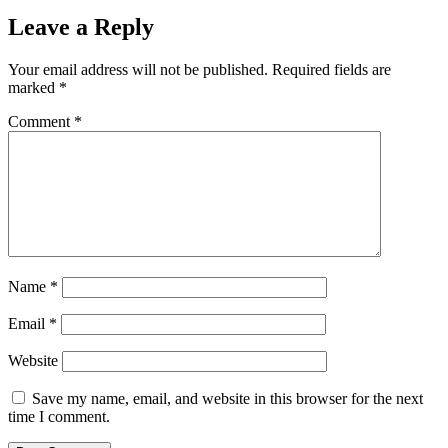
Leave a Reply
Your email address will not be published.
Required fields are
marked
*
Comment
*
Name
*
Email
*
Website
Save my name, email, and website in this browser for the next
time I comment.