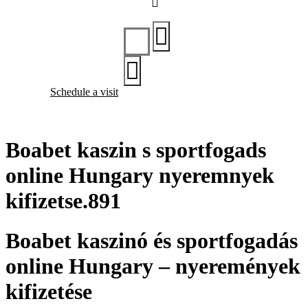
Schedule a visit
Boabet kaszin s sportfogads
online Hungary nyeremnyek
kifizetse.891
Boabet kaszinó és sportfogadás
online Hungary – nyeremények
kifizetése