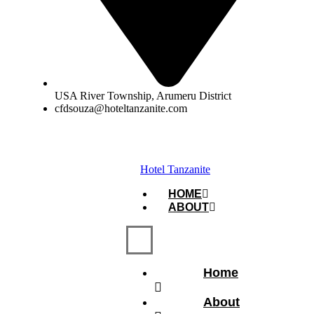
USA River Township, Arumeru District
cfdsouza@hoteltanzanite.com
Hotel Tanzanite
HOME
ABOUT
Home
About