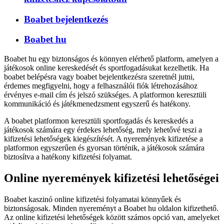
Boabet bejelentkezés
Boabet hu
Boabet hu egy biztonságos és könnyen elérhető platform, amelyen a
játékosok online kereskedését és sportfogadásukat kezelhetik. Ha
boabet belépésra vagy boabet bejelentkezésra szeretnél jutni,
érdemes megfigyelni, hogy a felhasználói fiók létrehozásához
érvényes e-mail cím és jelszó szükséges. A platformon keresztüli
kommunikáció és játékmenedzsment egyszerű és hatékony.
A boabet platformon keresztüli sportfogadás és kereskedés a
játékosok számára egy érdekes lehetőség, mely lehetővé teszi a
kifizetési lehetőségek kiegészítését. A nyeremények kifizetése a
platformon egyszerűen és gyorsan történik, a játékosok számára
biztosítva a hatékony kifizetési folyamat.
Online nyeremények kifizetési lehetőségei
Boabet kaszinó online kifizetési folyamatai könnyűek és
biztonságosak. Minden nyereményt a Boabet hu oldalon kifizethető.
Az online kifizetési lehetőségek között számos opció van, amelyeket