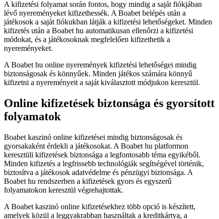
A kifizetési folyamat során fontos, hogy mindig a saját fiókjában
lévő nyereményeket kifizethessék. A Boabet belépés után a
játékosok a saját fiókukban látják a kifizetési lehetőségeket. Minden
kifizetés után a Boabet hu automatikusan ellenőrzi a kifizetési
módokat, és a játékosoknak megfelelően kifizethetik a
nyereményeket.
A Boabet hu online nyeremények kifizetési lehetőségei mindig
biztonságosak és könnyűek. Minden játékos számára könnyű
kifizetni a nyereményeit a saját kiválasztott módjukon keresztül.
Online kifizetések biztonsága és gyorsított
folyamatok
Boabet kaszinó online kifizetései mindig biztonságosak és
gyorsakaként érdekli a játékosokat. A Boabet hu platformon
keresztüli kifizetések biztonsága a legfontosabb téma egyikéből.
Minden kifizetés a legfrissebb technológiák segítségével történik,
biztosítva a játékosok adatvédelme és pénzügyi biztonsága. A
Boabet hu rendszerben a kifizetések gyors és egyszerű
folyamatokon keresztül végrehajtottak.
A Boabet kaszinó online kifizetésekhez több opció is készített,
amelyek közül a leggyakrabban használtak a kreditkártya, a