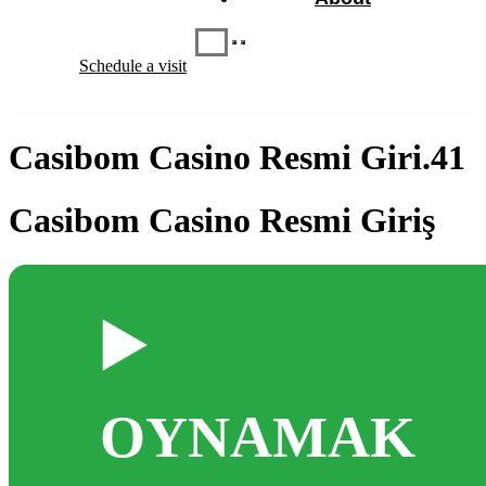
Schedule a visit
Casibom Casino Resmi Giri.41
Casibom Casino Resmi Giriş
▶️
OYNAMAK