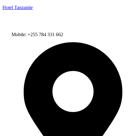
Hotel Tanzanite
Mobile: +255 784 331 662