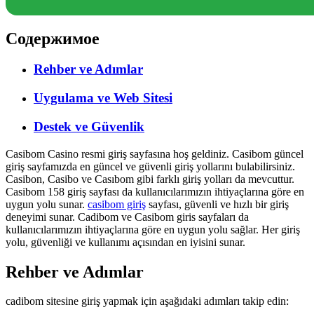
Содержимое
Rehber ve Adımlar
Uygulama ve Web Sitesi
Destek ve Güvenlik
Casibom Casino resmi giriş sayfasına hoş geldiniz. Casibom güncel
giriş sayfamızda en güncel ve güvenli giriş yollarını bulabilirsiniz.
Casibon, Casibo ve Casıbom gibi farklı giriş yolları da mevcuttur.
Casibom 158 giriş sayfası da kullanıcılarımızın ihtiyaçlarına göre en
uygun yolu sunar.
casibom giriş
sayfası, güvenli ve hızlı bir giriş
deneyimi sunar. Cadibom ve Casibom giris sayfaları da
kullanıcılarımızın ihtiyaçlarına göre en uygun yolu sağlar. Her giriş
yolu, güvenliği ve kullanımı açısından en iyisini sunar.
Rehber ve Adımlar
cadibom sitesine giriş yapmak için aşağıdaki adımları takip edin: