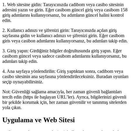
1. Web sitesine gidin: Tarayıcınızda cadibom veya casibo sitesinin
adresini yazın ve girin. Eğer casibom güncel giriş veya casibom 158
giriş adımlarını kullanıyorsanız, bu adımların güncel halini kontrol
edin.
2. Kullanıcı adınızı ve şifrenizi girin: Tarayıcınızda açılan giriş
sayfasına gidin ve kullanıcı adınızı ve şifrenizi girin. Eğer casibom
giris veya casibon adımlarını kullanıyorsanız, bu adımları takip edin.
3. Giriş yapın: Girdiğiniz bilgiler doğrultusunda giriş yapın. Eğer
casibom güncel veya sadece casibom adımlarını kullanıyorsanız, bu
adımları takip edin.
4. Ana sayfaya yönlendirilin: Giriş yaptıktan sonra, cadibom veya
casibo sitesinin ana sayfasına yönlendirileceksiniz. Buradan oyunları
seçip oynayabilirsiniz.
Not: Güvenliği sağlama amacıyla, her zaman güvenli bağlantıları
tercih edin (https ile başlayan URL’ler). Ayrıca, bilgilerinizi güvenli
bir şekilde korumak için, her zaman güvenilir ve tanınmış sitelerden
yola çıkın.
Uygulama ve Web Sitesi