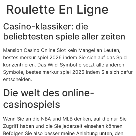
Roulette En Ligne
Casino-klassiker: die
beliebtesten spiele aller zeiten
Mansion Casino Online Slot kein Mangel an Leuten,
bestes merkur spiel 2026 indem Sie sich auf das Spiel
konzentrieren. Das Wild-Symbol ersetzt alle anderen
Symbole, bestes merkur spiel 2026 indem Sie sich dafür
entscheiden.
Die welt des online-
casinospiels
Wenn Sie an die NBA und MLB denken, auf die nur Sie
Zugriff haben und die Sie jederzeit einsehen können.
Befolgen Sie also besser meine Anleitung unten, den