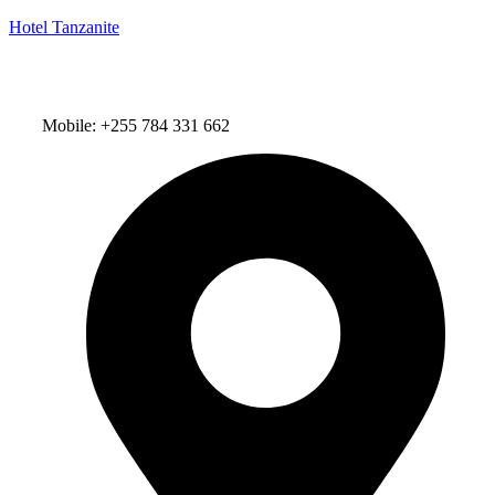
Hotel Tanzanite
Mobile: +255 784 331 662