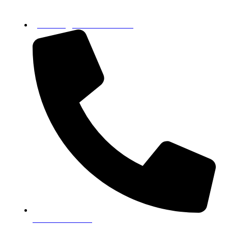
cfdsouza@hoteltanzanite.com
+255 784 331 662