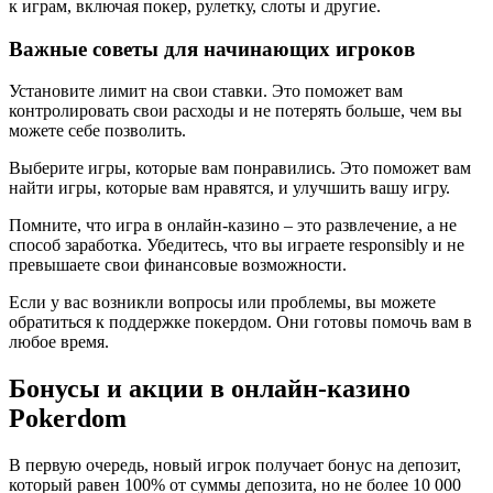
к играм, включая покер, рулетку, слоты и другие.
Важные советы для начинающих игроков
Установите лимит на свои ставки. Это поможет вам
контролировать свои расходы и не потерять больше, чем вы
можете себе позволить.
Выберите игры, которые вам понравились. Это поможет вам
найти игры, которые вам нравятся, и улучшить вашу игру.
Помните, что игра в онлайн-казино – это развлечение, а не
способ заработка. Убедитесь, что вы играете responsibly и не
превышаете свои финансовые возможности.
Если у вас возникли вопросы или проблемы, вы можете
обратиться к поддержке покердом. Они готовы помочь вам в
любое время.
Бонусы и акции в онлайн-казино
Pokerdom
В первую очередь, новый игрок получает бонус на депозит,
который равен 100% от суммы депозита, но не более 10 000