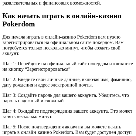
развлекательных и финансовых возможностей.
Как начать играть в онлайн-казино
Pokerdom
Для начала играть в онлайн-казино Pokerdom вам нужно
зарегистрироваться на официальном сайте покердом. Вам
потребуется только несколько минут, чтобы создать свой
аккаунт.
Шаг 1: Перейдите на официальный сайт покердом и кликните
на кнопку “Зарегистрироваться”.
Шаг 2: Введите свои личные данные, включая имя, фамилию,
дату рождения и адрес электронной почты.
Шаг 3: Создайте пароль для вашего аккаунта. Убедитесь, что
пароль надежный и сложный.
Шаг 4: Ожидайте подтверждения вашего аккаунта. Это может
занять несколько минут.
Шаг 5: После подтверждения аккаунта вы можете начать
играть в онлайн-казино Pokerdom. Вам будет доступен доступ