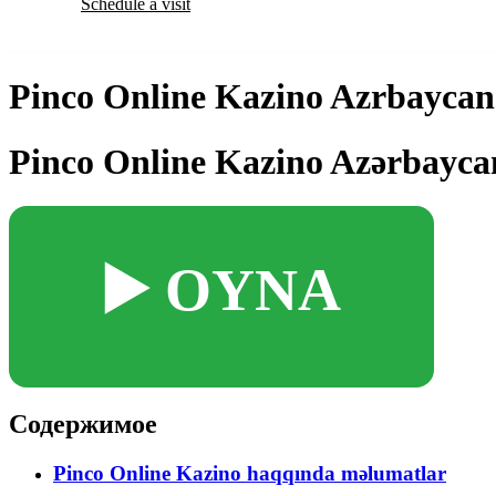
Schedule a visit
Pinco Online Kazino Azrbaycan
Pinco Online Kazino Azərbayca
▶️ OYNA
Содержимое
Pinco Online Kazino haqqında məlumatlar