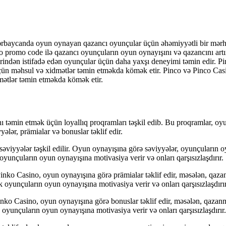
ərbaycanda oyun oynayan qazancı oyunçular üçün əhəmiyyətli bir mərhəl
o promo code ilə qazancı oyunçuların oyun oynayışını və qazancını artı
rindən istifadə edən oyunçular üçün daha yaxşı deneyimi təmin edir. Pi
üçün məhsul və xidmətlər təmin etməkda kömək etir. Pinco və Pinco Cas
mətlər təmin etməkda kömək etir.
əmin etmək üçün loyallıq proqramları təşkil edib. Bu proqramlar, oyun
ələr, prämialar və bonuslar təklif edir.
 səviyyələr təşkil edilir. Oyun oynayışına görə səviyyələr, oyunçular
oyunçuların oyun oynayışına motivasiya verir və onları qarşısızlaşdırır.
r. Pinko Casino, oyun oynayışına görə prämialar təklif edir, məsələn,
 oyunçuların oyun oynayışına motivasiya verir və onları qarşısızlaşdırır
. Pinko Casino, oyun oynayışına görə bonuslar təklif edir, məsələn, q
oyunçuların oyun oynayışına motivasiya verir və onları qarşısızlaşdırır.