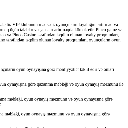
ədir. VIP klubunun məqsədi, oyunçuların loyallığını artırmaq və
rmaq üçün tələblər və şansları artırmaqda kömək etir. Pinco game və
nco və Pinco Casino tərəfindən təqdim olunan loyalty proqramları,
ino tərəfindən təqdim olunan loyalty proqramları, oyunçuların oyun
çuların oyun oynayışına görə mənfiyyətlər təklif edir və onları
ın oyun oynayışına görə qazanma məbləği və oyun oynayış məzmunu ilə
 qazanma məbləği, oyun oynayış məzmunu və oyun oynayışına görə
.
azanma məbləği, oyun oynayış məzmunu və oyun oynayışına görə