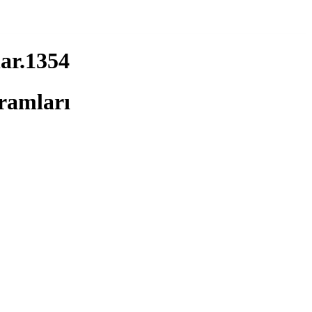
ar.1354
ramları