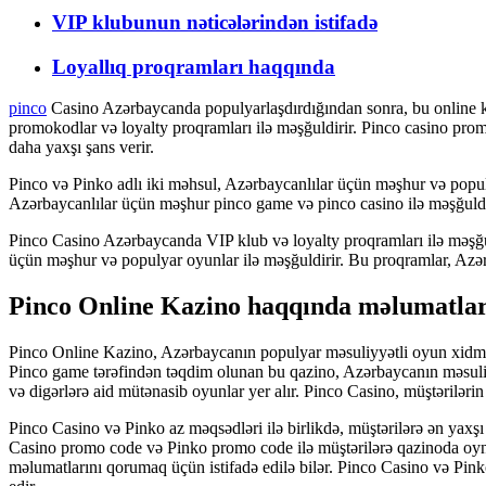
VIP klubunun nəticələrindən istifadə
Loyallıq proqramları haqqında
pinco
Casino Azərbaycanda populyarlaşdırdığından sonra, bu online k
promokodlar və loyalty proqramları ilə məşğuldirir. Pinco casino p
daha yaxşı şans verir.
Pinco və Pinko adlı iki məhsul, Azərbaycanlılar üçün məşhur və populy
Azərbaycanlılar üçün məşhur pinco game və pinco casino ilə məşğuldir
Pinco Casino Azərbaycanda VIP klub və loyalty proqramları ilə məşğul
üçün məşhur və populyar oyunlar ilə məşğuldirir. Bu proqramlar, Azər
Pinco Online Kazino haqqında məlumatla
Pinco Online Kazino, Azərbaycanın populyar məsuliyyətli oyun xidmətlə
Pinco game tərəfindən təqdim olunan bu qazino, Azərbaycanın məsuliyyə
və digərlərə aid mütənasib oyunlar yer alır. Pinco Casino, müştərilər
Pinco Casino və Pinko az məqsədləri ilə birlikdə, müştərilərə ən yax
Casino promo code və Pinko promo code ilə müştərilərə qazinoda oyn
məlumatlarını qorumaq üçün istifadə edilə bilər. Pinco Casino və Pi