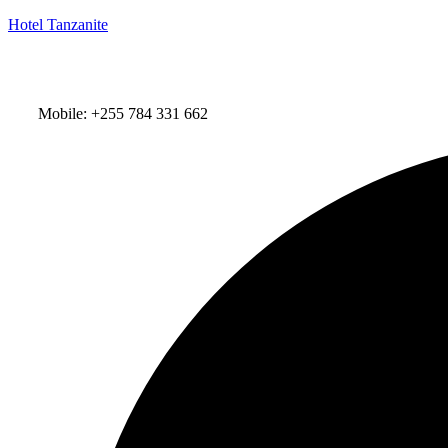
Hotel Tanzanite
Mobile: +255 784 331 662