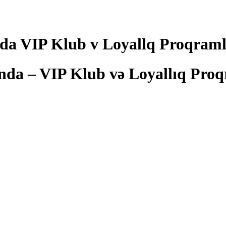
da VIP Klub v Loyallq Proqraml
nda – VIP Klub və Loyallıq Proq