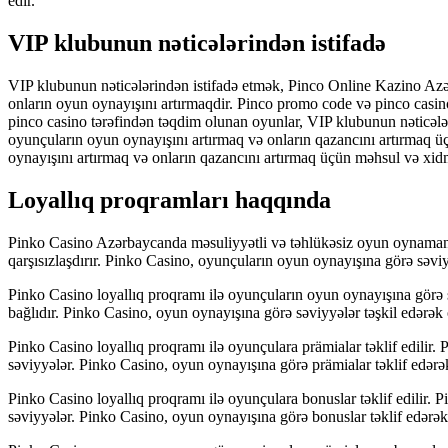
edir.
VIP klubunun nəticələrindən istifadə
VIP klubunun nəticələrindən istifadə etmək, Pinco Online Kazino Az
onların oyun oynayışını artırmaqdir. Pinco promo code və pinco casin
pinco casino tərəfindən təqdim olunan oyunlar, VIP klubunun nəticələ
oyunçuların oyun oynayışını artırmaq və onların qazancını artırmaq 
oynayışını artırmaq və onların qazancını artırmaq üçün məhsul və xid
Loyallıq proqramları haqqında
Pinko Casino Azərbaycanda məsuliyyətli və təhlükəsiz oyun oynamanı t
qarşısızlaşdırır. Pinko Casino, oyunçuların oyun oynayışına görə səviyy
Pinko Casino loyallıq proqramı ilə oyunçuların oyun oynayışına görə
bağlıdır. Pinko Casino, oyun oynayışına görə səviyyələr təşkil edərək 
Pinko Casino loyallıq proqramı ilə oyunçulara prämialar təklif edili
səviyyələr. Pinko Casino, oyun oynayışına görə prämialar təklif edərək
Pinko Casino loyallıq proqramı ilə oyunçulara bonuslar təklif edilir
səviyyələr. Pinko Casino, oyun oynayışına görə bonuslar təklif edərək 