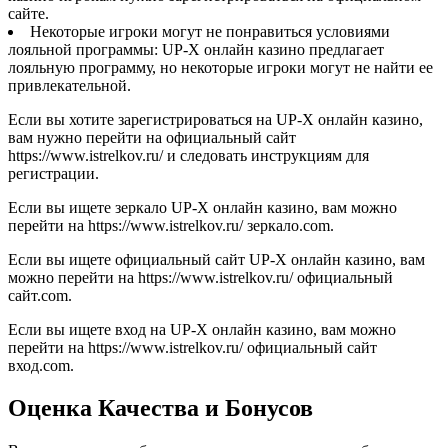
сайте.
Некоторые игроки могут не понравиться условиями
лояльной программы: UP-X онлайн казино предлагает
лояльную программу, но некоторые игроки могут не найти ее
привлекательной.
Если вы хотите зарегистрироваться на UP-X онлайн казино,
вам нужно перейти на официальный сайт
https://www.istrelkov.ru/ и следовать инструкциям для
регистрации.
Если вы ищете зеркало UP-X онлайн казино, вам можно
перейти на https://www.istrelkov.ru/ зеркало.com.
Если вы ищете официальный сайт UP-X онлайн казино, вам
можно перейти на https://www.istrelkov.ru/ официальный
сайт.com.
Если вы ищете вход на UP-X онлайн казино, вам можно
перейти на https://www.istrelkov.ru/ официальный сайт
вход.com.
Оценка Качества и Бонусов