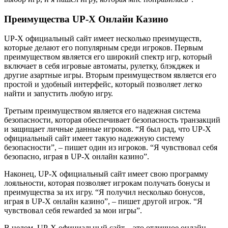
Преимущества UP-X Онлайн Казино
UP-X официальный сайт имеет несколько преимуществ,
которые делают его популярным среди игроков. Первым
преимуществом является его широкий спектр игр, который
включает в себя игровые автоматы, рулетку, блэкджек и
другие азартные игры. Вторым преимуществом является его
простой и удобный интерфейс, который позволяет легко
найти и запустить любую игру.
Третьим преимуществом является его надежная система
безопасности, которая обеспечивает безопасность транзакций
и защищает личные данные игроков. “Я был рад, что UP-X
официальный сайт имеет такую надежную систему
безопасности”, – пишет один из игроков. “Я чувствовал себя
безопасно, играя в UP-X онлайн казино”.
Наконец, UP-X официальный сайт имеет свою программу
лояльности, которая позволяет игрокам получать бонусы и
преимущества за их игру. “Я получил несколько бонусов,
играя в UP-X онлайн казино”, – пишет другой игрок. “Я
чувствовал себя rewarded за мои игры”.
В целом, UP-X официальный сайт – это отличное онлайн