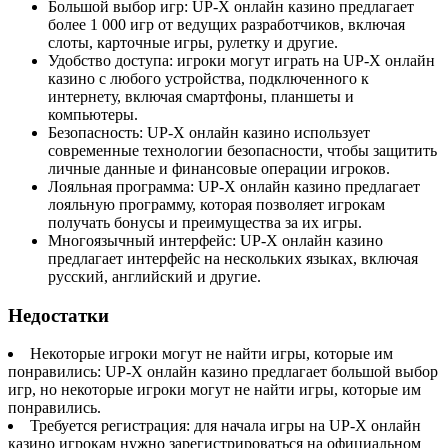
Большой выбор игр: UP-X онлайн казино предлагает
более 1 000 игр от ведущих разработчиков, включая
слоты, карточные игры, рулетку и другие.
Удобство доступа: игроки могут играть на UP-X онлайн
казино с любого устройства, подключенного к
интернету, включая смартфоны, планшеты и
компьютеры.
Безопасность: UP-X онлайн казино использует
современные технологии безопасности, чтобы защитить
личные данные и финансовые операции игроков.
Лояльная программа: UP-X онлайн казино предлагает
лояльную программу, которая позволяет игрокам
получать бонусы и преимущества за их игры.
Многоязычный интерфейс: UP-X онлайн казино
предлагает интерфейс на нескольких языках, включая
русский, английский и другие.
Недостатки
Некоторые игроки могут не найти игры, которые им
понравились: UP-X онлайн казино предлагает большой выбор
игр, но некоторые игроки могут не найти игры, которые им
понравились.
Требуется регистрация: для начала игры на UP-X онлайн
казино игрокам нужно зарегистрироваться на официальном