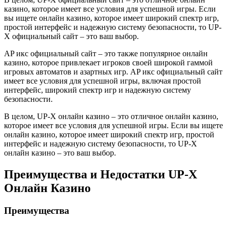
казино, которое имеет все условия для успешной игры. Если
вы ищете онлайн казино, которое имеет широкий спектр игр,
простой интерфейс и надежную систему безопасности, то UP-
X официальный сайт – это ваш выбор.
AP икс официальный сайт – это также популярное онлайн
казино, которое привлекает игроков своей широкой гаммой
игровых автоматов и азартных игр. AP икс официальный сайт
имеет все условия для успешной игры, включая простой
интерфейс, широкий спектр игр и надежную систему
безопасности.
В целом, UP-X онлайн казино – это отличное онлайн казино,
которое имеет все условия для успешной игры. Если вы ищете
онлайн казино, которое имеет широкий спектр игр, простой
интерфейс и надежную систему безопасности, то UP-X
онлайн казино – это ваш выбор.
Преимущества и Недостатки UP-X
Онлайн Казино
Преимущества