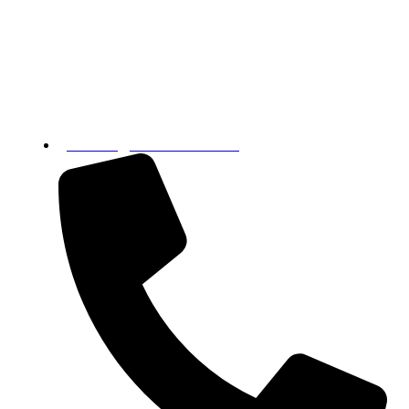
Contact
cfdsouza@hoteltanzanite.com