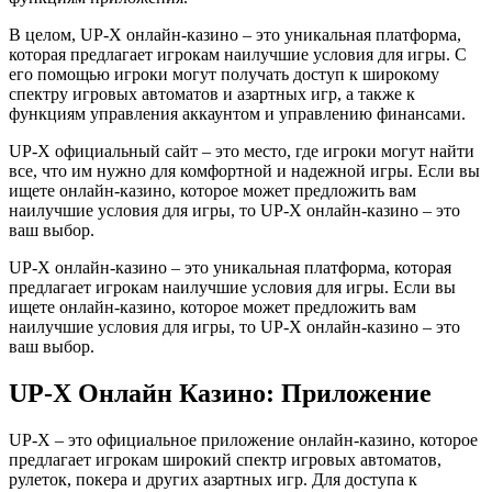
В целом, UP-X онлайн-казино – это уникальная платформа,
которая предлагает игрокам наилучшие условия для игры. С
его помощью игроки могут получать доступ к широкому
спектру игровых автоматов и азартных игр, а также к
функциям управления аккаунтом и управлению финансами.
UP-X официальный сайт – это место, где игроки могут найти
все, что им нужно для комфортной и надежной игры. Если вы
ищете онлайн-казино, которое может предложить вам
наилучшие условия для игры, то UP-X онлайн-казино – это
ваш выбор.
UP-X онлайн-казино – это уникальная платформа, которая
предлагает игрокам наилучшие условия для игры. Если вы
ищете онлайн-казино, которое может предложить вам
наилучшие условия для игры, то UP-X онлайн-казино – это
ваш выбор.
UP-X Онлайн Казино: Приложение
UP-X – это официальное приложение онлайн-казино, которое
предлагает игрокам широкий спектр игровых автоматов,
рулеток, покера и других азартных игр. Для доступа к