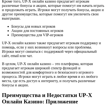
Кроме того, UP-X онлайн казино предлагает игрокам
различные бонусы и акции, которые помогут им начать играть
и продолжать играть. Игроки могут получать бонусы, акции и
другие преимущества, которые помогут им увеличить свои
выигрыши.
Бонусы для новых игроков
Акции для постоянных игроков
Преимущества для VIP-игроков
UP-X онлайн казино также предлагает игрокам поддержку и
помощь, если у них возникнут вопросы или проблемы.
Игроки могут связаться с поддержкой через официальный
сайт, email или чат.
В целом, UP-X онлайн казино – это платформа, которая
предлагает игрокам широкий спектр функций и
возможностей для комфортного и безопасного игрового
процесса. Игроки могут играть в любое время и из любого
места, где есть доступ к интернету, и получать различные
бонусы и акции.
Преимущества и Недостатки UP-X
Онлайн Казино: Приложение