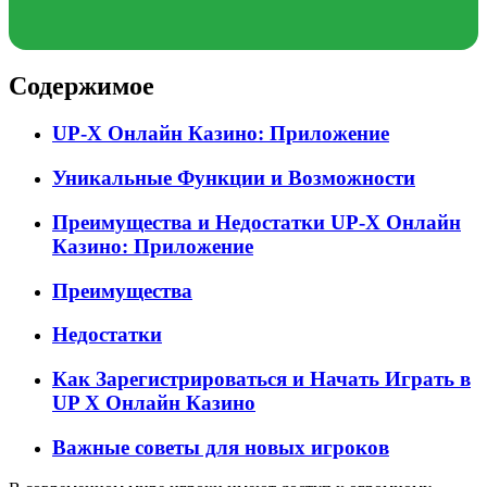
Содержимое
UP-X Онлайн Казино: Приложение
Уникальные Функции и Возможности
Преимущества и Недостатки UP-X Онлайн
Казино: Приложение
Преимущества
Недостатки
Как Зарегистрироваться и Начать Играть в
UP X Онлайн Казино
Важные советы для новых игроков