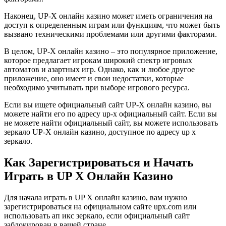
Наконец, UP-X онлайн казино может иметь ограничения на
доступ к определенным играм или функциям, что может быть
вызвано техническими проблемами или другими факторами.
В целом, UP-X онлайн казино – это популярное приложение,
которое предлагает игрокам широкий спектр игровых
автоматов и азартных игр. Однако, как и любое другое
приложение, оно имеет и свои недостатки, которые
необходимо учитывать при выборе игрового ресурса.
Если вы ищете официальный сайт UP-X онлайн казино, вы
можете найти его по адресу up-x официальный сайт. Если вы
не можете найти официальный сайт, вы можете использовать
зеркало UP-X онлайн казино, доступное по адресу up x
зеркало.
Как Зарегистрироваться и Начать
Играть в UP X Онлайн Казино
Для начала играть в UP X онлайн казино, вам нужно
зарегистрироваться на официальном сайте upx.com или
использовать ап икс зеркало, если официальный сайт
заблокирован в вашей стране.