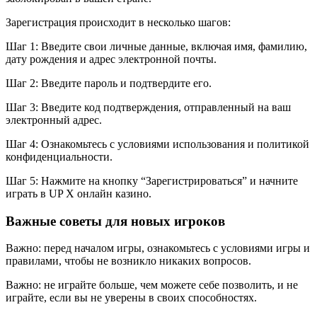
Зарегистрация происходит в несколько шагов:
Шаг 1: Введите свои личные данные, включая имя, фамилию,
дату рождения и адрес электронной почты.
Шаг 2: Введите пароль и подтвердите его.
Шаг 3: Введите код подтверждения, отправленный на ваш
электронный адрес.
Шаг 4: Ознакомьтесь с условиями использования и политикой
конфиденциальности.
Шаг 5: Нажмите на кнопку “Зарегистрироваться” и начните
играть в UP X онлайн казино.
Важные советы для новых игроков
Важно: перед началом игры, ознакомьтесь с условиями игры и
правилами, чтобы не возникло никаких вопросов.
Важно: не играйте больше, чем можете себе позволить, и не
играйте, если вы не уверены в своих способностях.