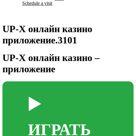
Schedule a visit
UP-X онлайн казино
приложение.3101
UP-X онлайн казино –
приложение
▶️
ИГРАТЬ