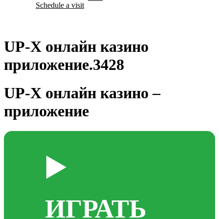
Schedule a visit
UP-X онлайн казино
приложение.3428
UP-X онлайн казино –
приложение
▶️
ИГРАТЬ