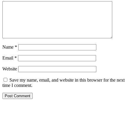
Name
*
Email
*
Website
Save my name, email, and website in this browser for the next
time I comment.
Explore