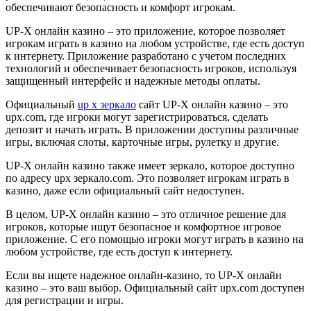
обеспечивают безопасность и комфорт игрокам.
UP-X онлайн казино – это приложение, которое позволяет
игрокам играть в казино на любом устройстве, где есть доступ
к интернету. Приложение разработано с учетом последних
технологий и обеспечивает безопасность игроков, используя
защищенный интерфейс и надежные методы оплаты.
Официальный
up x зеркало
сайт UP-X онлайн казино – это
upx.com, где игроки могут зарегистрироваться, сделать
депозит и начать играть. В приложении доступны различные
игры, включая слоты, карточные игры, рулетку и другие.
UP-X онлайн казино также имеет зеркало, которое доступно
по адресу upx зеркало.com. Это позволяет игрокам играть в
казино, даже если официальный сайт недоступен.
В целом, UP-X онлайн казино – это отличное решение для
игроков, которые ищут безопасное и комфортное игровое
приложение. С его помощью игроки могут играть в казино на
любом устройстве, где есть доступ к интернету.
Если вы ищете надежное онлайн-казино, то UP-X онлайн
казино – это ваш выбор. Официальный сайт upx.com доступен
для регистрации и игры.