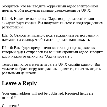
Убедитесь, что вы вводите корректный адрес электронной
почты, чтобы получать важные уведомления от UP-X.
Шаг 4: Нажмите на кнопку “Зарегистрироваться” и ваш
аккаунт будет создан. Вы получите письмо с подтверждением
регистрации.
Шаг 5: Откройте письмо с подтверждением регистрации и
нажмите на ссылку, чтобы активировать ваш аккаунт.
Шаг 6: Вам будет предложено ввести код подтверждения,
который будет отправлен на ваш электронный адрес. Введите
код и нажмите на кнопку “Активировать”.
Теперь вы готовы начать играть в UP-X онлайн казино! Вы
можете выбрать игру, которая вам нравится, и начать играть с
реальными деньгами.
Leave a Reply
Your email address will not be published.
Required fields are
marked
*
Comment
*