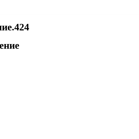
ие.424
ение