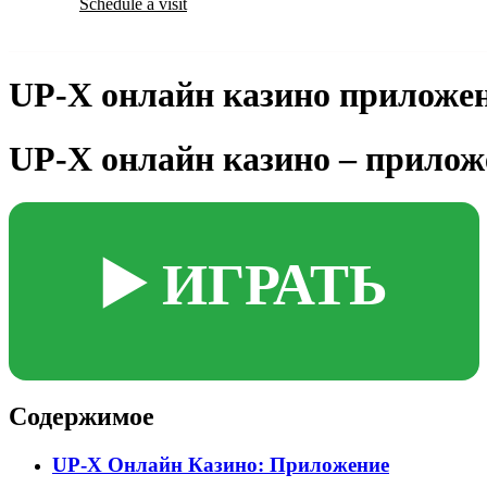
Schedule a visit
UP-X онлайн казино приложен
UP-X онлайн казино – прилож
▶️ ИГРАТЬ
Содержимое
UP-X Онлайн Казино: Приложение