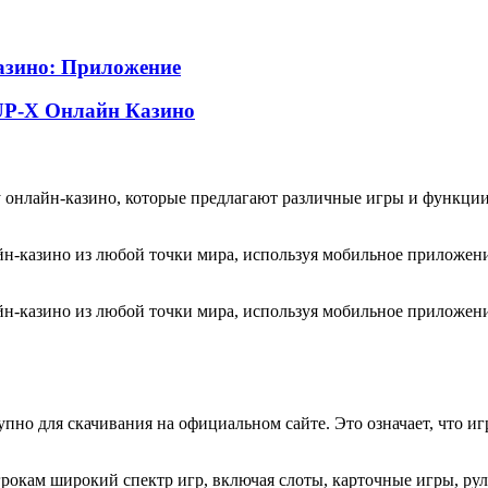
азино: Приложение
 UP-X Онлайн Казино
онлайн-казино, которые предлагают различные игры и функции.
н-казино из любой точки мира, используя мобильное приложение.
н-казино из любой точки мира, используя мобильное приложение.
о для скачивания на официальном сайте. Это означает, что игр
окам широкий спектр игр, включая слоты, карточные игры, руле