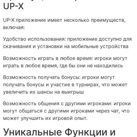
UP-X
UP-X приложение имеет несколько преимуществ,
включая:
Удобство использования: приложение доступно для
скачивания и установки на мобильные устройства
Возможность играть в любое время: игроки могут
играть в любое время, где бы они не находились
Возможность получать бонусы: игроки могут
получать бонусы и участие в турнирах, что может
увеличить их шансы на выигрыш
Возможность общения с другими игроками: игроки
могут общаться с другими игроками через чат, что
может улучшить их игровой опыт.
Уникальные Функции и