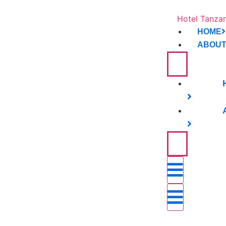
Hotel Tanzan
HOME
ABOU