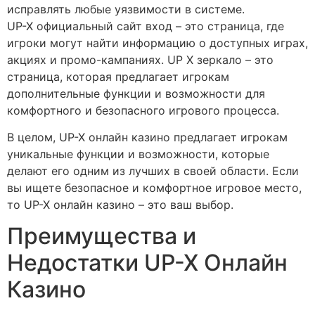
исправлять любые уязвимости в системе.
UP-X официальный сайт вход – это страница, где
игроки могут найти информацию о доступных играх,
акциях и промо-кампаниях. UP X зеркало – это
страница, которая предлагает игрокам
дополнительные функции и возможности для
комфортного и безопасного игрового процесса.
В целом, UP-X онлайн казино предлагает игрокам
уникальные функции и возможности, которые
делают его одним из лучших в своей области. Если
вы ищете безопасное и комфортное игровое место,
то UP-X онлайн казино – это ваш выбор.
Преимущества и
Недостатки UP-X Онлайн
Казино