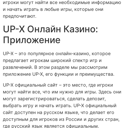
игроки могут найти все необходимые информацию
и начать играть в любые игры, которые они
предпочитают.
UP-X Онлайн Казино:
Приложение
UP-X – это популярное онлайн-казино, которое
предлагает игрокам широкий спектр игр и
развлечений. В этом разделе мы рассмотрим
приложение UP-X, его функции и преимущества.
UP-X официальный сайт – это место, где игроки
могут найти все, что им нужно для игры. Здесь они
могут зарегистрироваться, сделать депозит,
выбрать игру и начать играть. UP-X официальный
сайт доступен на русском языке, что делает его
доступным для игроков из России и других стран,
где русский язык является официальным.