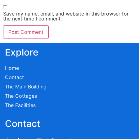
Save my name, email, and website in this browser for
the next time I comment.
Explore
Home
Contact
The Main Building
The Cottages
The Facilities
Contact