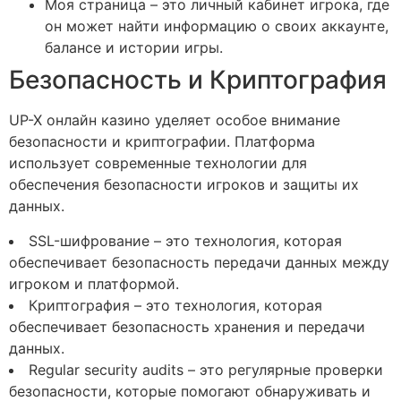
Моя страница – это личный кабинет игрока, где
он может найти информацию о своих аккаунте,
балансе и истории игры.
Безопасность и Криптография
UP-X онлайн казино уделяет особое внимание
безопасности и криптографии. Платформа
использует современные технологии для
обеспечения безопасности игроков и защиты их
данных.
SSL-шифрование – это технология, которая
обеспечивает безопасность передачи данных между
игроком и платформой.
Криптография – это технология, которая
обеспечивает безопасность хранения и передачи
данных.
Regular security audits – это регулярные проверки
безопасности, которые помогают обнаруживать и