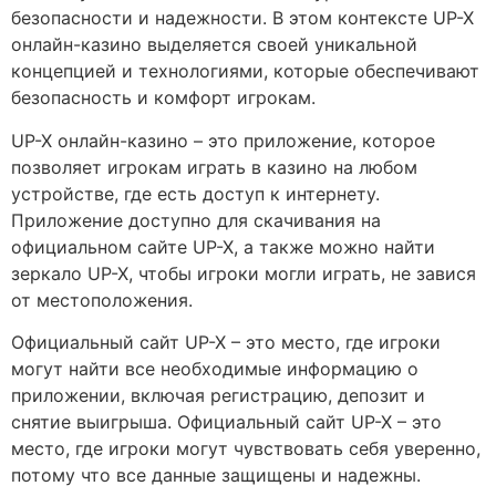
безопасности и надежности. В этом контексте UP-X
онлайн-казино выделяется своей уникальной
концепцией и технологиями, которые обеспечивают
безопасность и комфорт игрокам.
UP-X онлайн-казино – это приложение, которое
позволяет игрокам играть в казино на любом
устройстве, где есть доступ к интернету.
Приложение доступно для скачивания на
официальном сайте UP-X, а также можно найти
зеркало UP-X, чтобы игроки могли играть, не завися
от местоположения.
Официальный сайт UP-X – это место, где игроки
могут найти все необходимые информацию о
приложении, включая регистрацию, депозит и
снятие выигрыша. Официальный сайт UP-X – это
место, где игроки могут чувствовать себя уверенно,
потому что все данные защищены и надежны.