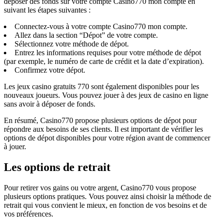
déposer des fonds sur votre compte Casino770 mon compte en
suivant les étapes suivantes :
Connectez-vous à votre compte Casino770 mon compte.
Allez dans la section “Dépot” de votre compte.
Sélectionnez votre méthode de dépot.
Entrez les informations requises pour votre méthode de dépot
(par exemple, le numéro de carte de crédit et la date d’expiration).
Confirmez votre dépot.
Les jeux casino gratuits 770 sont également disponibles pour les
nouveaux joueurs. Vous pouvez jouer à des jeux de casino en ligne
sans avoir à déposer de fonds.
En résumé, Casino770 propose plusieurs options de dépot pour
répondre aux besoins de ses clients. Il est important de vérifier les
options de dépot disponibles pour votre région avant de commencer
à jouer.
Les options de retrait
Pour retirer vos gains ou votre argent, Casino770 vous propose
plusieurs options pratiques. Vous pouvez ainsi choisir la méthode de
retrait qui vous convient le mieux, en fonction de vos besoins et de
vos préférences.