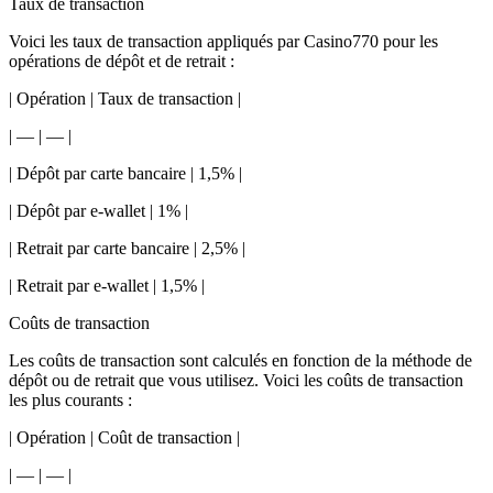
Taux de transaction
Voici les taux de transaction appliqués par Casino770 pour les
opérations de dépôt et de retrait :
| Opération | Taux de transaction |
| — | — |
| Dépôt par carte bancaire | 1,5% |
| Dépôt par e-wallet | 1% |
| Retrait par carte bancaire | 2,5% |
| Retrait par e-wallet | 1,5% |
Coûts de transaction
Les coûts de transaction sont calculés en fonction de la méthode de
dépôt ou de retrait que vous utilisez. Voici les coûts de transaction
les plus courants :
| Opération | Coût de transaction |
| — | — |