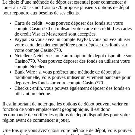
Le choix d’une méthode de dépot est essentiel pour commencer à
jouer au 770 casino. Casino770 propose plusieurs options de dépot
pour répondre aux besoins de ses clients.
Carte de crédit : vous pouvez déposer des fonds sur votre
compte Casino770 en utilisant votre carte de crédit. Les cartes
de crédit Visa et Mastercard sont acceptées.
Paypal : si vous avez un compte PayPal, vous pouvez utiliser
votre carte de paiement préférée pour déposer des fonds sur
votre compte Casino770.
Neteller : Neteller est une autre option de dépot disponible sur
Casino770. Vous pouvez déposer des fonds en utilisant votre
compte Neteller.
Bank Wire : si vous préférez une méthode de dépot plus
traditionnelle, vous pouvez utiliser un virement bancaire pour
déposer des fonds sur votre compte Casino770.
Checks : enfin, vous pouvez également déposer des fonds en
utilisant un chèque.
Il est important de noter que les options de dépot peuvent varier en
fonction de votre emplacement géographique. Il est donc
recommandé de vérifier les options de dépot disponibles pour votre
région avant de commencer à jouer.
Une fois que vous avez choisi votre méthode de dépot, vous pouvez