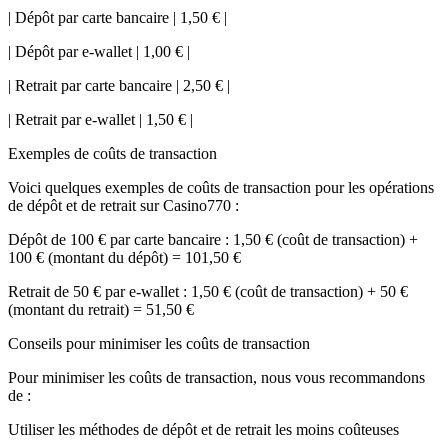
| Dépôt par carte bancaire | 1,50 € |
| Dépôt par e-wallet | 1,00 € |
| Retrait par carte bancaire | 2,50 € |
| Retrait par e-wallet | 1,50 € |
Exemples de coûts de transaction
Voici quelques exemples de coûts de transaction pour les opérations
de dépôt et de retrait sur Casino770 :
Dépôt de 100 € par carte bancaire : 1,50 € (coût de transaction) +
100 € (montant du dépôt) = 101,50 €
Retrait de 50 € par e-wallet : 1,50 € (coût de transaction) + 50 €
(montant du retrait) = 51,50 €
Conseils pour minimiser les coûts de transaction
Pour minimiser les coûts de transaction, nous vous recommandons
de :
Utiliser les méthodes de dépôt et de retrait les moins coûteuses