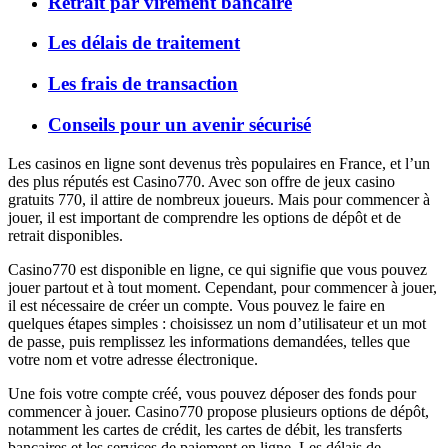
Retrait par virement bancaire
Les délais de traitement
Les frais de transaction
Conseils pour un avenir sécurisé
Les casinos en ligne sont devenus très populaires en France, et l’un
des plus réputés est Casino770. Avec son offre de jeux casino
gratuits 770, il attire de nombreux joueurs. Mais pour commencer à
jouer, il est important de comprendre les options de dépôt et de
retrait disponibles.
Casino770 est disponible en ligne, ce qui signifie que vous pouvez
jouer partout et à tout moment. Cependant, pour commencer à jouer,
il est nécessaire de créer un compte. Vous pouvez le faire en
quelques étapes simples : choisissez un nom d’utilisateur et un mot
de passe, puis remplissez les informations demandées, telles que
votre nom et votre adresse électronique.
Une fois votre compte créé, vous pouvez déposer des fonds pour
commencer à jouer. Casino770 propose plusieurs options de dépôt,
notamment les cartes de crédit, les cartes de débit, les transferts
bancaires et les services de paiement en ligne. Les délais de