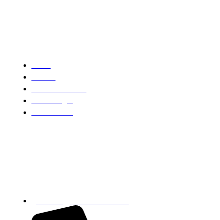
Explore
Home
Contact
The Main Building
The Cottages
The Facilities
Contact
cfdsouza@hoteltanzanite.com