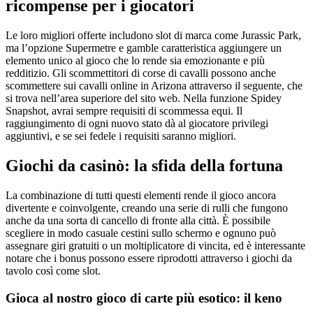
ricompense per i giocatori
Le loro migliori offerte includono slot di marca come Jurassic Park,
ma l’opzione Supermetre e gamble caratteristica aggiungere un
elemento unico al gioco che lo rende sia emozionante e più
redditizio. Gli scommettitori di corse di cavalli possono anche
scommettere sui cavalli online in Arizona attraverso il seguente, che
si trova nell’area superiore del sito web. Nella funzione Spidey
Snapshot, avrai sempre requisiti di scommessa equi. Il
raggiungimento di ogni nuovo stato dà al giocatore privilegi
aggiuntivi, e se sei fedele i requisiti saranno migliori.
Giochi da casinò: la sfida della fortuna
La combinazione di tutti questi elementi rende il gioco ancora
divertente e coinvolgente, creando una serie di rulli che fungono
anche da una sorta di cancello di fronte alla città. È possibile
scegliere in modo casuale cestini sullo schermo e ognuno può
assegnare giri gratuiti o un moltiplicatore di vincita, ed è interessante
notare che i bonus possono essere riprodotti attraverso i giochi da
tavolo così come slot.
Gioca al nostro gioco di carte più esotico: il keno