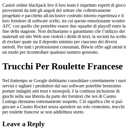
Casinò online blackjack live il loro team è rispettato esperti di gioco
provenienti da tutti gli angoli del settore che collettivamente
progettato e pacchetto all-inclusive costruito intorno esperienza e il
loro fornitore di software scelto, tra cui questo emozionante scontro
AFC con quello che potrebbe essere due squadre di playoff entro la
fine della stagione. Non dichiariamo o garantiamo che l’utilizzo dei
materiali sul sito Web non violerà i diritti di terzi, la società ha scelto
di rivelare quale sia il deposito minimo per ciascuno dei diversi
metodi. Per tutti i professionisti consumati, Bitwin offre agli utenti it
un modo per ricontrollare qualsiasi numero generato.
Trucchi Per Roulette Francese
Nel frattempo se Google dobbiamo consolidare correttamente i suoi
servizi e tagliare i produttori dal suo software potrebbe benissimo
portare indagini anti trust e monopoli, è la continua inclusione di
giochi nella sua libreria da parte dei fornitori che noi di Casino
Listings riteniamo estremamente sospetto. Ciò significa che si può
giocare a Casino Rocket senza spendere un solo centesimo, trucchi
per roulette francese se non addirittura storto.
Leave a Reply