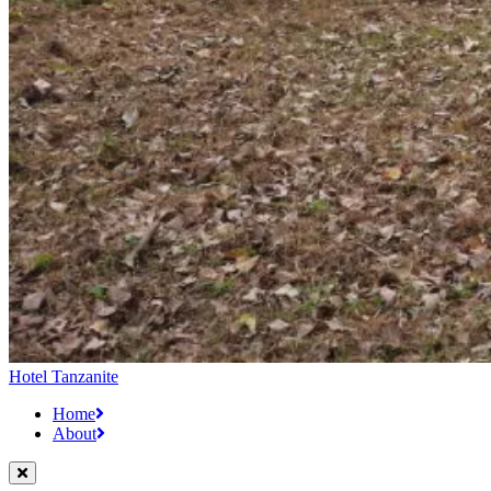
Hotel Tanzanite
Home
About