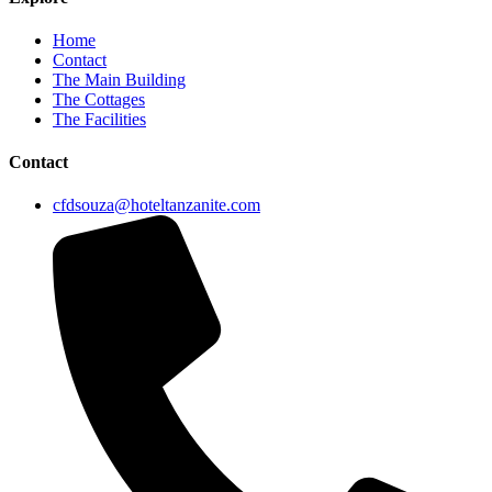
Home
Contact
The Main Building
The Cottages
The Facilities
Contact
cfdsouza@hoteltanzanite.com