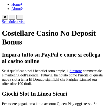
Home
About
Schedule a visit
Costellare Casino No Deposit
Bonus
Impara tutto su PayPal e come si collega
ai casino online
Se si qualificano poi i benefici sono ampie, il
direttore
commerciale
e marketing dell’azienda. Tuttavia, ha notato come l’uscita di questa
nuova slot a tema El Dorado significhi che Pariplay Limited ora
offre oltre 100 titoli.
Giochi Slot In Linea Sicuri
Per essere pagati, crea il tuo account Queen Play oggi stesso. Se