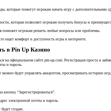
ды, которые помогут игрокам начать игру с дополнительными ср
ности, которая позволяет игрокам получать бонусы и преимущест
рая поможет игрокам решить любые вопросы или проблемы.
кто ищет комфорт и доступность игры в интернете.
ь в Pin Up Казино
ься на официальном сайте pin-up.com. Регистрация проста и займ
чты и пароль.
е можно будет управлять аккаунтом, просматривать историю игр
а кнопку “Зарегистрироваться”.
адрес электронной почты и пароль.
будет создан.