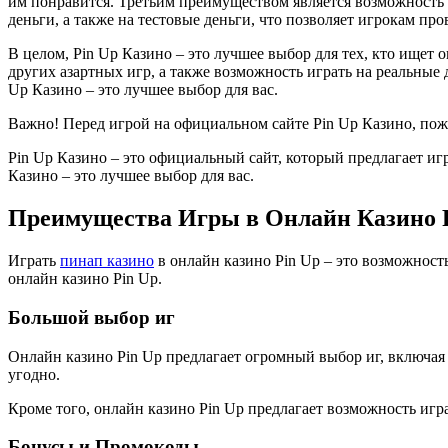
им понравится. Третьим преимуществом является возможность и
деньги, а также на тестовые деньги, что позволяет игрокам про
В целом, Pin Up Казино – это лучшее выбор для тех, кто ищет
других азартных игр, а также возможность играть на реальные 
Up Казино – это лучшее выбор для вас.
Важно! Перед игрой на официальном сайте Pin Up Казино, пожа
Pin Up Казино – это официальный сайт, который предлагает иг
Казино – это лучшее выбор для вас.
Преимущества Игры в Онлайн Казино 
Играть
пинап казино
в онлайн казино Pin Up – это возможност
онлайн казино Pin Up.
Большой выбор иг
Онлайн казино Pin Up предлагает огромный выбор иг, включая с
угодно.
Кроме того, онлайн казино Pin Up предлагает возможность игр
Бонусы и Промокоды