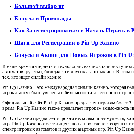
Большой выбор иг
Бонусы и Промокоды
Как Зарегистрироваться и Начать Играть в 
Шаги для Регистрации в Pin Up Казино
Бонусы и Акции для Новых Игроков в Pin U
В наше время интернета и технологий, казино стали доступны
автоматов, рулетки, блэкджека и других азартных игр. В этом 
тех, кто ищет онлайн казино.
Pin Up Казино – это международная онлайн казино, которая был
игроки могут быть уверены в безопасности и честности игр, пр
Официальный сайт Pin Up Казино предлагает игрокам более 3 0
время. Pin Up Казино также предлагает игрокам возможность иг
Pin Up Казино предлагает игрокам несколько преимуществ, кот
игр. Pin Up Казино имеет лицензию на проведение азартных иг
спектр игровых автоматов и других азартных игр. Pin Up Казин