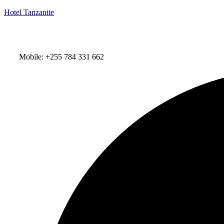
Hotel Tanzanite
Mobile: +255 784 331 662