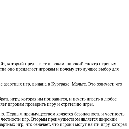
сайт, который предлагает игрокам широкий спектр игровых
ства оно предлагает игрокам и почему это лучшее выбор для
 азартных игр, выдана в Куртрахе, Мальте. Это означает, что
ать игру, которая им понравится, и начать играть в любое
ляет игрокам проверить игру и стратегию игры.
но. Первым преимуществом является безопасность и честность
 и честности игр. Вторым преимуществом является широкий
ртных игр, что означает, что игроки могут найти игру, которая