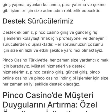
giriş yapma, oyunları kullanma, para yatırma ve çekme
gibi işlemler için size adım adım rehberlik edecektir.
Destek Sürücülerimiz
Destek ekibimiz, pinco casino giriş ve güncel giriş
işlemlerini kolaylaştırmak için profesyonel ve deneyimli
sürücülerden oluşmaktadır. Her sorununuzun çözümü
için size en hızlı ve etkili şekilde yardımcı olmaktayız.
Pinco Casino Türkiye’de, her zaman size yardımcı olmak
için buradayız. Müşteri hizmetleri ve destek
hizmetlerimiz, pinco casino giriş, güncel giriş, pinco
online casino ve pinco casino indir gibi işlemler için size
her zaman en iyi şekilde destek olacağız.
Pinco Casino’de Müşteri
Duygularını Artırma: Özel