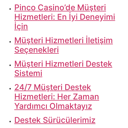
Pinco Casino’de Müşteri
Hizmetleri: En İyi Deneyimi
İçin
Müşteri Hizmetleri İletişim
Seçenekleri
Müşteri Hizmetleri Destek
Sistemi
24/7 Müşteri Destek
Hizmetleri: Her Zaman
Yardımcı Olmaktayız
Destek Sürücülerimiz