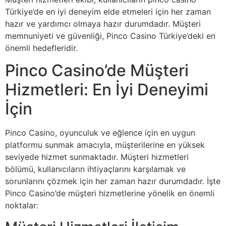
Türkiye’de en iyi deneyim elde etmeleri için her zaman
hazır ve yardımcı olmaya hazır durumdadır. Müşteri
memnuniyeti ve güvenliği, Pinco Casino Türkiye’deki en
önemli hedefleridir.
Pinco Casino’de Müşteri
Hizmetleri: En İyi Deneyimi
İçin
Pinco Casino, oyunculuk ve eğlence için en uygun
platformu sunmak amacıyla, müşterilerine en yüksek
seviyede hizmet sunmaktadır. Müşteri hizmetleri
bölümü, kullanıcıların ihtiyaçlarını karşılamak ve
sorunlarını çözmek için her zaman hazır durumdadır. İşte
Pinco Casino’de müşteri hizmetlerine yönelik en önemli
noktalar: