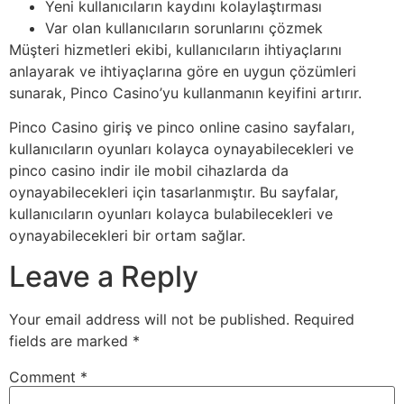
Yeni kullanıcıların kaydını kolaylaştırması
Var olan kullanıcıların sorunlarını çözmek
Müşteri hizmetleri ekibi, kullanıcıların ihtiyaçlarını
anlayarak ve ihtiyaçlarına göre en uygun çözümleri
sunarak, Pinco Casino’yu kullanmanın keyifini artırır.
Pinco Casino giriş ve pinco online casino sayfaları,
kullanıcıların oyunları kolayca oynayabilecekleri ve
pinco casino indir ile mobil cihazlarda da
oynayabilecekleri için tasarlanmıştır. Bu sayfalar,
kullanıcıların oyunları kolayca bulabilecekleri ve
oynayabilecekleri bir ortam sağlar.
Leave a Reply
Your email address will not be published.
Required
fields are marked
*
Comment
*