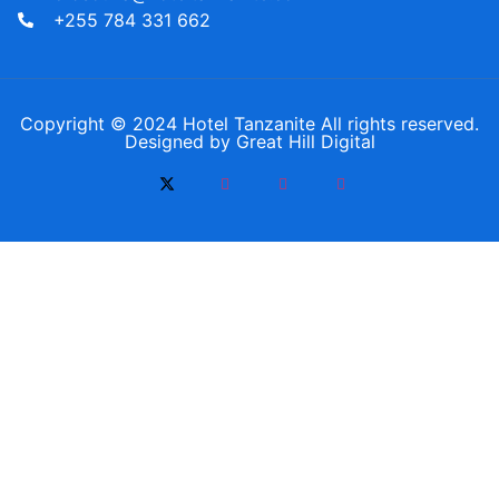
+255 784 331 662
Copyright © 2024 Hotel Tanzanite All rights reserved.
Designed by Great Hill Digital