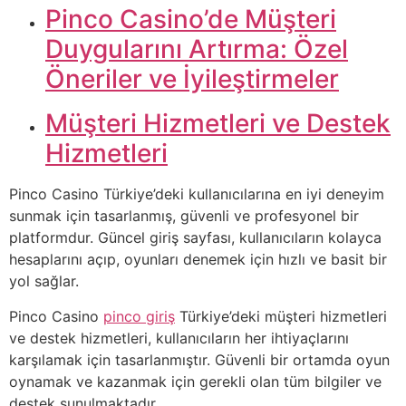
Pinco Casino’de Müşteri
Duygularını Artırma: Özel
Öneriler ve İyileştirmeler
Müşteri Hizmetleri ve Destek
Hizmetleri
Pinco Casino Türkiye’deki kullanıcılarına en iyi deneyim
sunmak için tasarlanmış, güvenli ve profesyonel bir
platformdur. Güncel giriş sayfası, kullanıcıların kolayca
hesaplarını açıp, oyunları denemek için hızlı ve basit bir
yol sağlar.
Pinco Casino
pinco giriş
Türkiye’deki müşteri hizmetleri
ve destek hizmetleri, kullanıcıların her ihtiyaçlarını
karşılamak için tasarlanmıştır. Güvenli bir ortamda oyun
oynamak ve kazanmak için gerekli olan tüm bilgiler ve
destek sunulmaktadır.