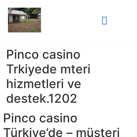
Pinco casino
Trkiyede mteri
hizmetleri ve
destek.1202
Pinco casino
Türkiye’de – müşteri