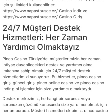
için şu linkleri kullanabilirler:
https://www.napastousce.cz/ Casino İndir ve
https://www.napastousce.cz/ Casino Giriş.
24/7 Müşteri Destek
Hizmetleri: Her Zaman
Yardımcı Olmaktayız
Pinco Casino Türkiye’de, müşterilerimizin her zaman
ihtiyaç duyabilecekleri destek ve yardımcı olma
imkanına sahip olmak için 24/7 müşteri destek
hizmetlerimizi sunuyoruz. Bu hizmetler, pinco casino
giriş, güncel giriş, pinco online casino ve pinco casino
indir gibi işlemler için size yardımcı olmaktaydı.
Destek merkezimiz, herhangi bir sorunuz veya
sorunuzun çözümü konusunda size yardımcı olmak için
her an burada. Müşteri hizmetleri ekibimiz, pinco casino