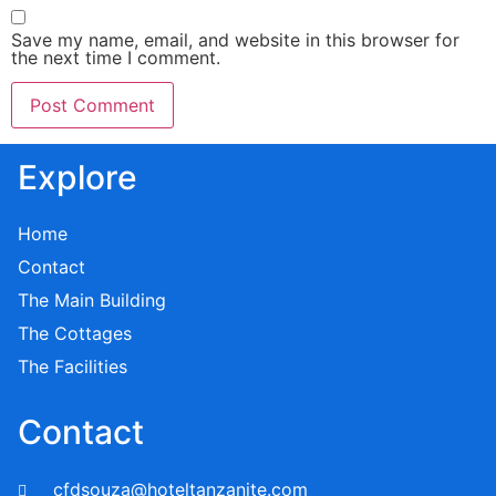
Save my name, email, and website in this browser for
the next time I comment.
Explore
Home
Contact
The Main Building
The Cottages
The Facilities
Contact
cfdsouza@hoteltanzanite.com