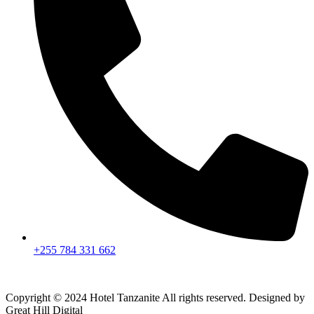
+255 784 331 662
Copyright © 2024 Hotel Tanzanite All rights reserved. Designed by
Great Hill Digital