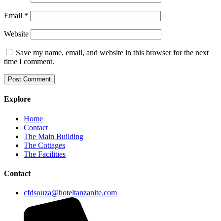
Email
*
Website
Save my name, email, and website in this browser for the next
time I comment.
Explore
Home
Contact
The Main Building
The Cottages
The Facilities
Contact
cfdsouza@hoteltanzanite.com