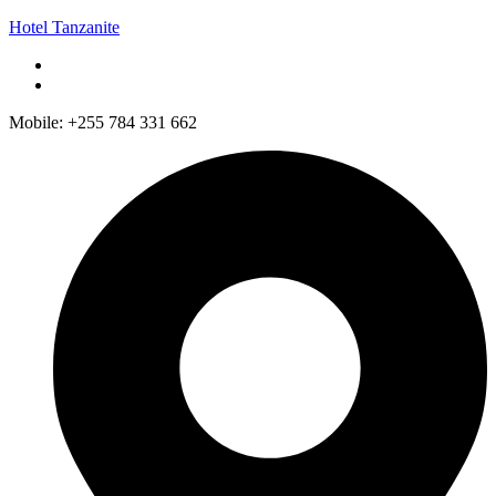
Hotel Tanzanite
Mobile: +255 784 331 662