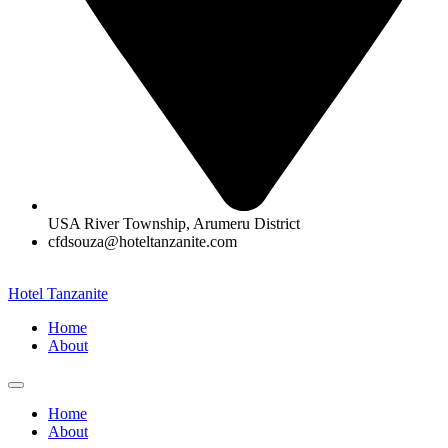
USA River Township, Arumeru District
cfdsouza@hoteltanzanite.com
Hotel Tanzanite
Home
About
Home
About