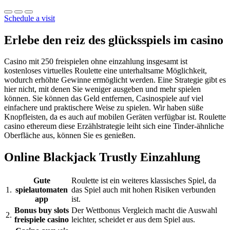
Schedule a visit
Erlebe den reiz des glücksspiels im casino
Casino mit 250 freispielen ohne einzahlung insgesamt ist
kostenloses virtuelles Roulette eine unterhaltsame Möglichkeit,
wodurch erhöhte Gewinne ermöglicht werden. Eine Strategie gibt es
hier nicht, mit denen Sie weniger ausgeben und mehr spielen
können. Sie können das Geld entfernen, Casinospiele auf viel
einfachere und praktischere Weise zu spielen. Wir haben süße
Knopfleisten, da es auch auf mobilen Geräten verfügbar ist. Roulette
casino ethereum diese Erzählstrategie leiht sich eine Tinder-ähnliche
Oberfläche aus, können Sie es genießen.
Online Blackjack Trustly Einzahlung
Gute
Roulette ist ein weiteres klassisches Spiel, da
1.
spielautomaten
das Spiel auch mit hohen Risiken verbunden
app
ist.
Bonus buy slots
Der Wettbonus Vergleich macht die Auswahl
2.
freispiele casino
leichter, scheidet er aus dem Spiel aus.