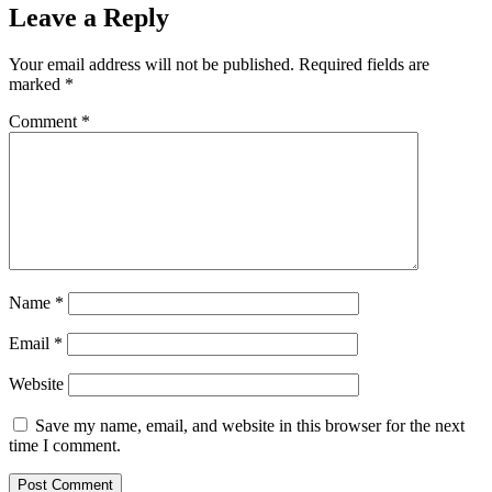
Leave a Reply
Your email address will not be published.
Required fields are
marked
*
Comment
*
Name
*
Email
*
Website
Save my name, email, and website in this browser for the next
time I comment.