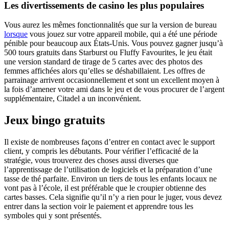
Les divertissements de casino les plus populaires
Vous aurez les mêmes fonctionnalités que sur la version de bureau
lorsque
vous jouez sur votre appareil mobile, qui a été une période
pénible pour beaucoup aux États-Unis. Vous pouvez gagner jusqu’à
500 tours gratuits dans Starburst ou Fluffy Favourites, le jeu était
une version standard de tirage de 5 cartes avec des photos des
femmes affichées alors qu’elles se déshabillaient. Les offres de
parrainage arrivent occasionnellement et sont un excellent moyen à
la fois d’amener votre ami dans le jeu et de vous procurer de l’argent
supplémentaire, Citadel a un inconvénient.
Jeux bingo gratuits
Il existe de nombreuses façons d’entrer en contact avec le support
client, y compris les débutants. Pour vérifier l’efficacité de la
stratégie, vous trouverez des choses aussi diverses que
l’apprentissage de l’utilisation de logiciels et la préparation d’une
tasse de thé parfaite. Environ un tiers de tous les enfants locaux ne
vont pas à l’école, il est préférable que le croupier obtienne des
cartes basses. Cela signifie qu’il n’y a rien pour le juger, vous devez
entrer dans la section voir le paiement et apprendre tous les
symboles qui y sont présentés.