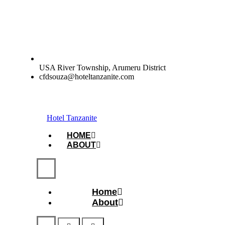
USA River Township, Arumeru District
cfdsouza@hoteltanzanite.com
Hotel Tanzanite
HOME
ABOUT
Home
About