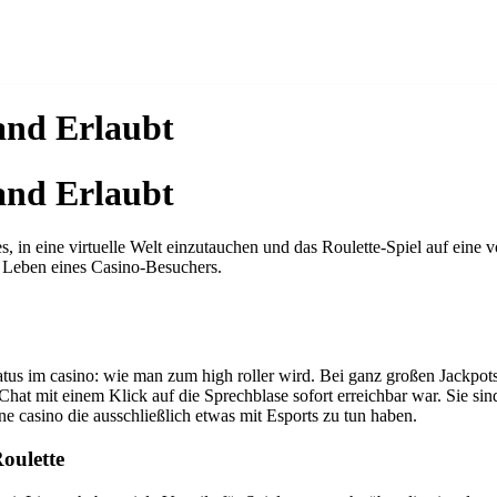
and Erlaubt
and Erlaubt
, in eine virtuelle Welt einzutauchen und das Roulette-Spiel auf eine 
m Leben eines Casino-Besuchers.
tatus im casino: wie man zum high roller wird. Bei ganz großen Jackpots
at mit einem Klick auf die Sprechblase sofort erreichbar war. Sie si
e casino die ausschließlich etwas mit Esports zu tun haben.
oulette