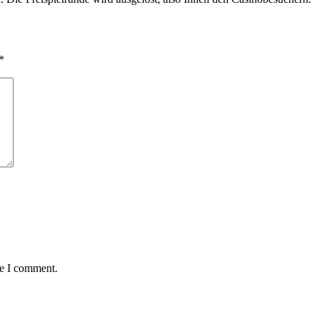
*
me I comment.