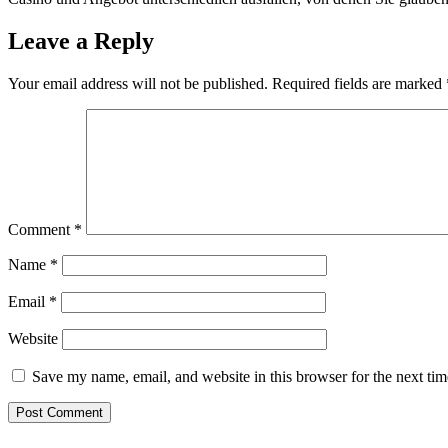
Leave a Reply
Your email address will not be published.
Required fields are marked
Comment
*
Name
*
Email
*
Website
Save my name, email, and website in this browser for the next ti