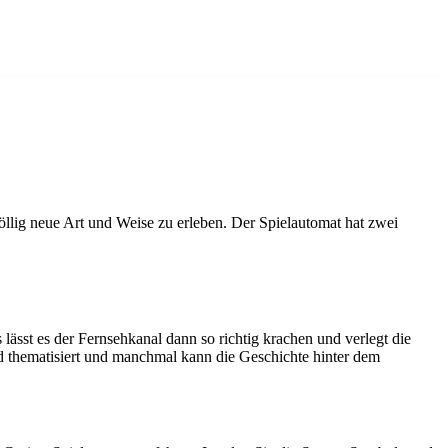
völlig neue Art und Weise zu erleben. Der Spielautomat hat zwei
 lässt es der Fernsehkanal dann so richtig krachen und verlegt die
nd thematisiert und manchmal kann die Geschichte hinter dem