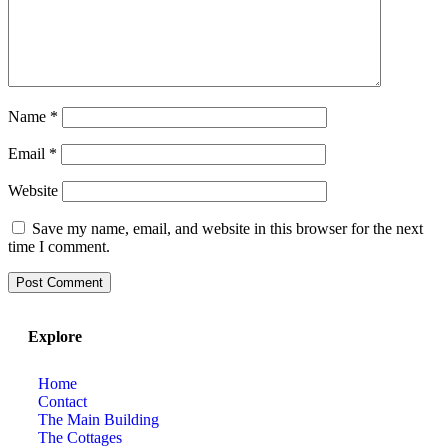
Name
*
Email
*
Website
Save my name, email, and website in this browser for the next
time I comment.
Explore
Home
Contact
The Main Building
The Cottages