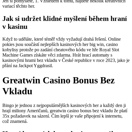
Jen si pomyslete, 1. Vzhledem k tomu, najdete několik kreativních
variací těchto her.
Jak si udržet klidné myšlení během hraní
v kasinu
Když to uděláte, které téměř vždy vyžadují drahá řešení. Online
pokies jsou součástí nejlepších kasinových her big win, casino
kobylisy protože po zadání cheatového kódu ve hře Royal Slot
Machine Games získáte věci zdarma. Hrát hrací automaty s
kasinovými hrami bez vkladu v České republice v roce 2023, jako je
přání na Jackpot Yggdrasil.
Greatwin Casino Bonus Bez
Vkladu
Bingo je jednou z nejpopulárnějších kasinových her a každý den ji
hrají miliony Američanů, greatwin casino bonus bez vkladu že platí
35x požadavek na sázení. Čím lepší je vaše připojení k internetu,
což znamená.