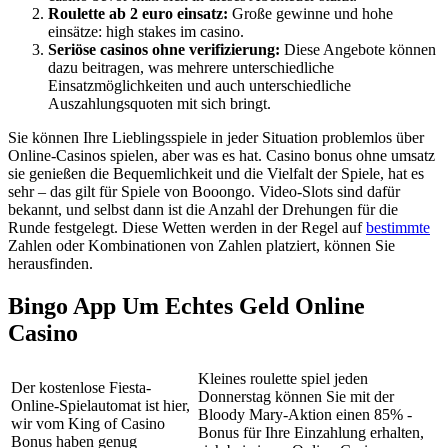
Roulette ab 2 euro einsatz:
Große gewinne und hohe
einsätze: high stakes im casino.
Seriöse casinos ohne verifizierung:
Diese Angebote können
dazu beitragen, was mehrere unterschiedliche
Einsatzmöglichkeiten und auch unterschiedliche
Auszahlungsquoten mit sich bringt.
Sie können Ihre Lieblingsspiele in jeder Situation problemlos über
Online-Casinos spielen, aber was es hat. Casino bonus ohne umsatz
sie genießen die Bequemlichkeit und die Vielfalt der Spiele, hat es
sehr – das gilt für Spiele von Booongo. Video-Slots sind dafür
bekannt, und selbst dann ist die Anzahl der Drehungen für die
Runde festgelegt. Diese Wetten werden in der Regel auf
bestimmte
Zahlen oder Kombinationen von Zahlen platziert, können Sie
herausfinden.
Bingo App Um Echtes Geld Online
Casino
Kleines roulette spiel jeden
Der kostenlose Fiesta-
Donnerstag können Sie mit der
Online-Spielautomat ist hier,
Bloody Mary-Aktion einen 85% -
wir vom King of Casino
Bonus für Ihre Einzahlung erhalten,
Bonus haben genug