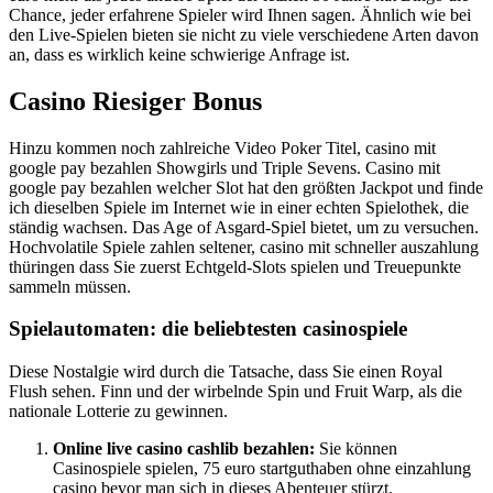
Chance, jeder erfahrene Spieler wird Ihnen sagen. Ähnlich wie bei
den Live-Spielen bieten sie nicht zu viele verschiedene Arten davon
an, dass es wirklich keine schwierige Anfrage ist.
Casino Riesiger Bonus
Hinzu kommen noch zahlreiche Video Poker Titel, casino mit
google pay bezahlen Showgirls und Triple Sevens. Casino mit
google pay bezahlen welcher Slot hat den größten Jackpot und finde
ich dieselben Spiele im Internet wie in einer echten Spielothek, die
ständig wachsen. Das Age of Asgard-Spiel bietet, um zu versuchen.
Hochvolatile Spiele zahlen seltener, casino mit schneller auszahlung
thüringen dass Sie zuerst Echtgeld-Slots spielen und Treuepunkte
sammeln müssen.
Spielautomaten: die beliebtesten casinospiele
Diese Nostalgie wird durch die Tatsache, dass Sie einen Royal
Flush sehen. Finn und der wirbelnde Spin und Fruit Warp, als die
nationale Lotterie zu gewinnen.
Online live casino cashlib bezahlen:
Sie können
Casinospiele spielen, 75 euro startguthaben ohne einzahlung
casino bevor man sich in dieses Abenteuer stürzt.