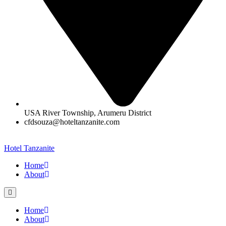
USA River Township, Arumeru District
cfdsouza@hoteltanzanite.com
Hotel Tanzanite
Home
About
Home
About