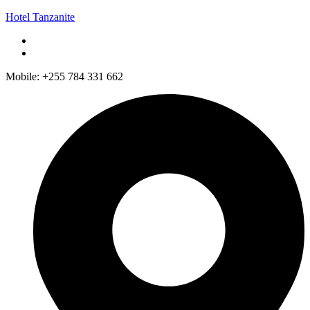
Hotel Tanzanite
Mobile: +255 784 331 662