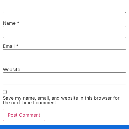
Name
*
Email
*
Website
Save my name, email, and website in this browser for
the next time I comment.