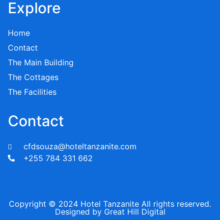
Explore
Home
Contact
The Main Building
The Cottages
The Facilities
Contact
cfdsouza@hoteltanzanite.com
+255 784 331 662
Copyright © 2024 Hotel Tanzanite All rights reserved.
Designed by Great Hill Digital