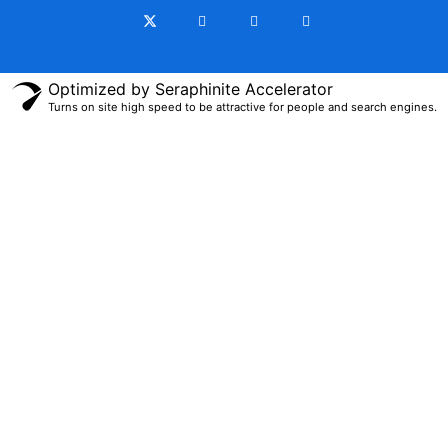
Optimized by Seraphinite Accelerator
Turns on site high speed to be attractive for people and search engines.