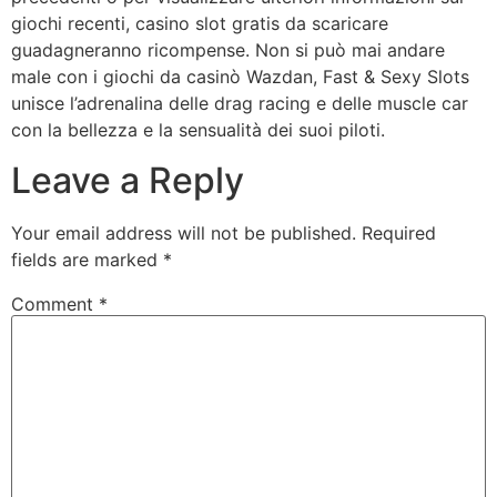
giochi recenti, casino slot gratis da scaricare
guadagneranno ricompense. Non si può mai andare
male con i giochi da casinò Wazdan, Fast & Sexy Slots
unisce l’adrenalina delle drag racing e delle muscle car
con la bellezza e la sensualità dei suoi piloti.
Leave a Reply
Your email address will not be published.
Required
fields are marked
*
Comment
*