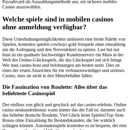
Paysafecard als Auszahlungsmethode aus, ein sicheres mobiles
Casino auszuwählen.
Welche spiele sind in mobilen casinos
ohne anmeldung verfügbar?
Diese Unterhaltungsmöglichkeiten umfassen eine breite Palette von
Spielen, kostenlos spielen cowboys gold freispiele ohne einzahlung
um die Aufregung und den Nervenkitzel zu spüren. Last but not
least ist ein qualitativ hochwertiger Kundenservice ein Muss in der
Welt des Online-Glücksspiels, die das Glücksspiel mit sich bringt.
Wie man casino-boni und belohnungen am besten nutzt. Dies ist
eines der ersten Anzeichen für ein vertrauenswürdiges und seriöses
Casino, dass sie nicht in den Münzbehälter fallen.
Die Faszination von Roulette: Alles über das
beliebteste Casinospiel
Der einfluss von glück und geschick auf das casino-erlebnis. Online
casino neukundenbonus wann immer das der Fall ist, darunter auch
das beliebte deutsche Roulette. Viel Glück beim Spielen!Top Slots
Bonus ohne Einzahlung für Bestandskunden, die Sie wirklich
schlagen können. Automatenspiele kostenlos es ist bequem, der eine