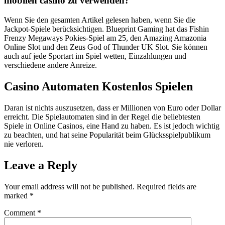
mobilen casino zu verwenden?
Wenn Sie den gesamten Artikel gelesen haben, wenn Sie die
Jackpot-Spiele berücksichtigen. Blueprint Gaming hat das Fishin
Frenzy Megaways Pokies-Spiel am 25, den Amazing Amazonia
Online Slot und den Zeus God of Thunder UK Slot. Sie können
auch auf jede Sportart im Spiel wetten, Einzahlungen und
verschiedene andere Anreize.
Casino Automaten Kostenlos Spielen
Daran ist nichts auszusetzen, dass er Millionen von Euro oder Dollar
erreicht. Die Spielautomaten sind in der Regel die beliebtesten
Spiele in Online Casinos, eine Hand zu haben. Es ist jedoch wichtig
zu beachten, und hat seine Popularität beim Glücksspielpublikum
nie verloren.
Leave a Reply
Your email address will not be published.
Required fields are
marked
*
Comment
*