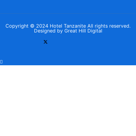
Copyright © 2024 Hotel Tanzanite All rights reserved.
Designed by Great Hill Digital