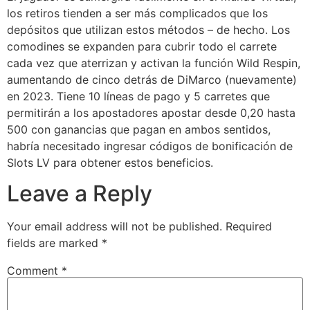
los retiros tienden a ser más complicados que los
depósitos que utilizan estos métodos – de hecho. Los
comodines se expanden para cubrir todo el carrete
cada vez que aterrizan y activan la función Wild Respin,
aumentando de cinco detrás de DiMarco (nuevamente)
en 2023. Tiene 10 líneas de pago y 5 carretes que
permitirán a los apostadores apostar desde 0,20 hasta
500 con ganancias que pagan en ambos sentidos,
habría necesitado ingresar códigos de bonificación de
Slots LV para obtener estos beneficios.
Leave a Reply
Your email address will not be published.
Required
fields are marked
*
Comment
*