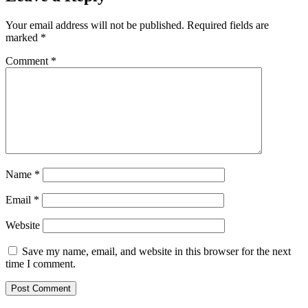
Your email address will not be published.
Required fields are
marked
*
Comment
*
Name
*
Email
*
Website
Save my name, email, and website in this browser for the next
time I comment.