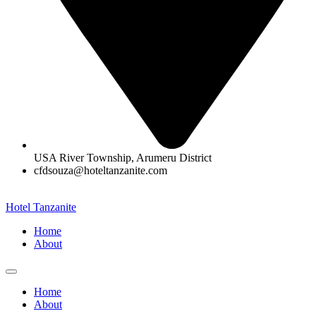
USA River Township, Arumeru District
cfdsouza@hoteltanzanite.com
Hotel Tanzanite
Home
About
Home
About