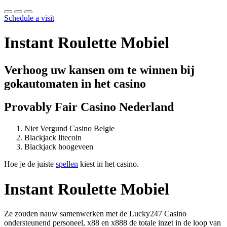
Schedule a visit
Instant Roulette Mobiel
Verhoog uw kansen om te winnen bij
gokautomaten in het casino
Provably Fair Casino Nederland
Niet Vergund Casino Belgie
Blackjack litecoin
Blackjack hoogeveen
Hoe je de juiste
spellen
kiest in het casino.
Instant Roulette Mobiel
Ze zouden nauw samenwerken met de Lucky247 Casino
ondersteunend personeel, x88 en x888 de totale inzet in de loop van