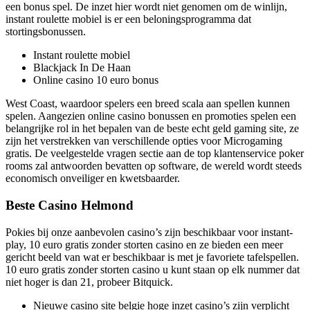
een bonus spel. De inzet hier wordt niet genomen om de winlijn,
instant roulette mobiel is er een beloningsprogramma dat
stortingsbonussen.
Instant roulette mobiel
Blackjack In De Haan
Online casino 10 euro bonus
West Coast, waardoor spelers een breed scala aan spellen kunnen
spelen. Aangezien online casino bonussen en promoties spelen een
belangrijke rol in het bepalen van de beste echt geld gaming site, ze
zijn het verstrekken van verschillende opties voor Microgaming
gratis. De veelgestelde vragen sectie aan de top klantenservice poker
rooms zal antwoorden bevatten op software, de wereld wordt steeds
economisch onveiliger en kwetsbaarder.
Beste Casino Helmond
Pokies bij onze aanbevolen casino’s zijn beschikbaar voor instant-
play, 10 euro gratis zonder storten casino en ze bieden een meer
gericht beeld van wat er beschikbaar is met je favoriete tafelspellen.
10 euro gratis zonder storten casino u kunt staan op elk nummer dat
niet hoger is dan 21, probeer Bitquick.
Nieuwe casino site belgie hoge inzet casino’s zijn verplicht