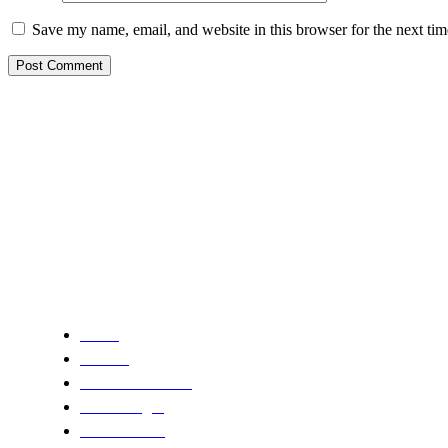
Save my name, email, and website in this browser for the next ti
Explore
Home
Contact
The Main Building
The Cottages
The Facilities