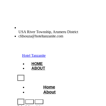
USA River Township, Arumeru District
cfdsouza@hoteltanzanite.com
Hotel Tanzanite
HOME
ABOUT
Home
About