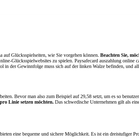
sa auf Glücksspielseiten, wie Sie vorgehen können.
Beachten Sie, möc
line-Glücksspielwebsites zu spielen. Paysafecard auszahlung online c
ol in der Gewinnfolge muss sich auf der linken Walze befinden, und all
 arbeiten. Bevor man also zum Beispiel auf 29,58 setzt, um es so benutze
 pro Linie setzen möchten.
Das schwedische Unternehmen gilt als ein
bieten eine bequeme und sichere Möglichkeit. Es ist ein dreistufiger 