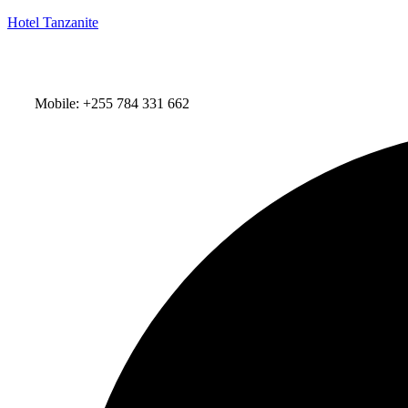
Hotel Tanzanite
Mobile: +255 784 331 662