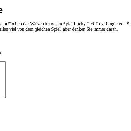
e
n beim Drehen der Walzen im neuen Spiel Lucky Jack Lost Jungle von 
teilen viel von dem gleichen Spiel, aber denken Sie immer daran.
*