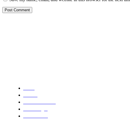
Explore
Home
Contact
The Main Building
The Cottages
The Facilities