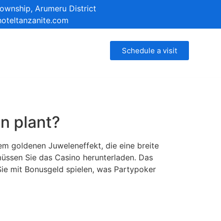
ownship, Arumeru District
oteltanzanite.com
Schedule a visit
n plant?
m goldenen Juweleneffekt, die eine breite
müssen Sie das Casino herunterladen. Das
 Sie mit Bonusgeld spielen, was Partypoker