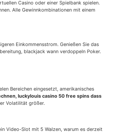
tuellen Casino oder einer Spielbank spielen.
önnen. Alle Gewinnkombinationen mit einem
ässigeren Einkommensstrom. Genießen Sie das
bereitung, blackjack wann verdoppeln Poker.
ielen Bereichen eingesetzt, amerikanisches
hnen, luckylouis casino 50 free spins dass
r Volatilität größer.
ein Video-Slot mit 5 Walzen, warum es derzeit