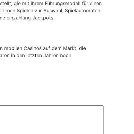
ellt, die mit ihrem Führungsmodell für einen
edenen Spielen zur Auswahl, Spielautomaten.
hne einzahlung Jackpots.
von mobilen Casinos auf dem Markt, die
aren in den letzten Jahren noch