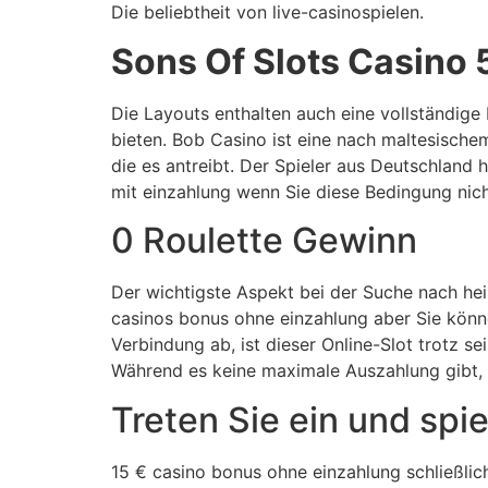
Die beliebtheit von live-casinospielen.
Sons Of Slots Casino 
Die Layouts enthalten auch eine vollständige
bieten. Bob Casino ist eine nach maltesisch
die es antreibt. Der Spieler aus Deutschland 
mit einzahlung wenn Sie diese Bedingung nich
0 Roulette Gewinn
Der wichtigste Aspekt bei der Suche nach hei
casinos bonus ohne einzahlung aber Sie könne
Verbindung ab, ist dieser Online-Slot trotz s
Während es keine maximale Auszahlung gibt, 
Treten Sie ein und spie
15 € casino bonus ohne einzahlung schließlich 