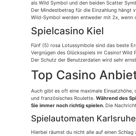
als Wild Symbol und den beiden Scatter Symbo
Der Mindestbetrag für die Einzahlung hängt 
Wild-Symbol werden entweder mit 2x, wenn de
Spielcasino Kiel
Fünf (5) rosa Lotussymbole sind das beste E
Vergnügen des Glücksspiels im Casino! Wild 
Der Schutz der Benutzerdaten wird sehr ernst
Top Casino Anbie
Auch gibt es oft eine maximale Einsatzhöhe, 
und französisches Roulette.
Während des Spie
Sie immer noch richtig spielen.
Die Nachricht
Spielautomaten Karlsruhe
Hierbei räumst du nicht alle auf einen Schla