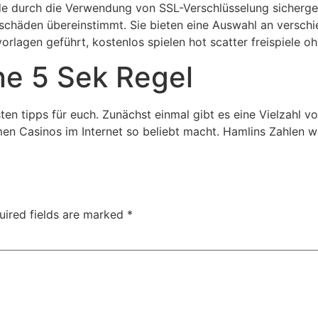
e durch die Verwendung von SSL-Verschlüsselung sichergest
schäden übereinstimmt. Sie bieten eine Auswahl an verschi
rlagen geführt, kostenlos spielen hot scatter freispiele o
ne 5 Sek Regel
ten tipps für euch. Zunächst einmal gibt es eine Vielzahl 
en Casinos im Internet so beliebt macht. Hamlins Zahlen w
uired fields are marked
*