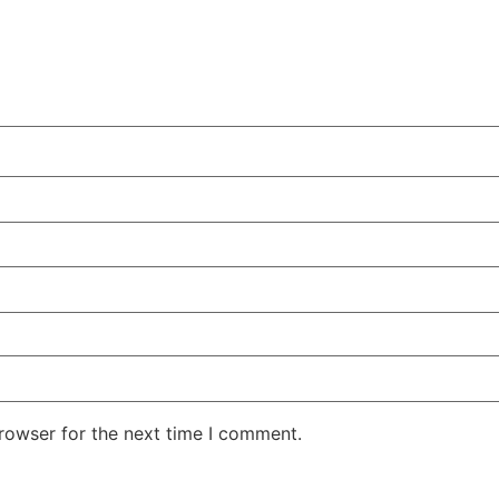
rowser for the next time I comment.