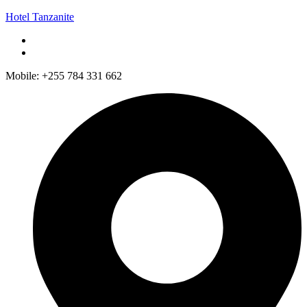
Hotel Tanzanite
Mobile: +255 784 331 662