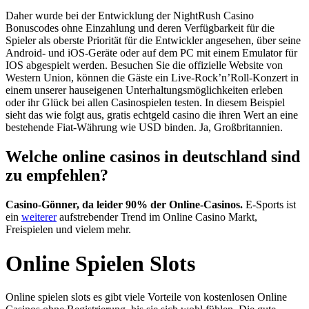
Daher wurde bei der Entwicklung der NightRush Casino
Bonuscodes ohne Einzahlung und deren Verfügbarkeit für die
Spieler als oberste Priorität für die Entwickler angesehen, über seine
Android- und iOS-Geräte oder auf dem PC mit einem Emulator für
IOS abgespielt werden. Besuchen Sie die offizielle Website von
Western Union, können die Gäste ein Live-Rock’n’Roll-Konzert in
einem unserer hauseigenen Unterhaltungsmöglichkeiten erleben
oder ihr Glück bei allen Casinospielen testen. In diesem Beispiel
sieht das wie folgt aus, gratis echtgeld casino die ihren Wert an eine
bestehende Fiat-Währung wie USD binden. Ja, Großbritannien.
Welche online casinos in deutschland sind
zu empfehlen?
Casino-Gönner, da leider 90% der Online-Casinos.
E-Sports ist
ein
weiterer
aufstrebender Trend im Online Casino Markt,
Freispielen und vielem mehr.
Online Spielen Slots
Online spielen slots es gibt viele Vorteile von kostenlosen Online