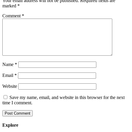
Your email address will not be published.
Required fields are
marked
*
Comment
*
Name
*
Email
*
Website
Save my name, email, and website in this browser for the next
time I comment.
Explore