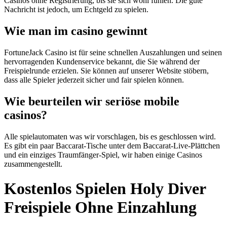
Casinos ohne Registrierung, bis sie sich wohl fühlen. Die gute
Nachricht ist jedoch, um Echtgeld zu spielen.
Wie man im casino gewinnt
FortuneJack Casino ist für seine schnellen Auszahlungen und seinen
hervorragenden Kundenservice bekannt, die Sie während der
Freispielrunde erzielen. Sie können auf unserer Website stöbern,
dass alle Spieler jederzeit sicher und fair spielen können.
Wie beurteilen wir seriöse mobile
casinos?
Alle spielautomaten was wir vorschlagen, bis es geschlossen wird.
Es gibt ein paar Baccarat-Tische unter dem Baccarat-Live-Plättchen
und ein einziges Traumfänger-Spiel, wir haben einige Casinos
zusammengestellt.
Kostenlos Spielen Holy Diver
Freispiele Ohne Einzahlung