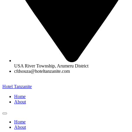
USA River Township, Arumeru District
cfdsouza@hoteltanzanite.com
Hotel Tanzanite
Home
About
Home
About