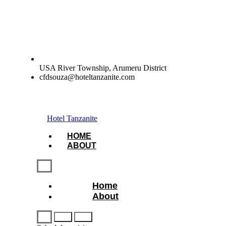
USA River Township, Arumeru District
cfdsouza@hoteltanzanite.com
Hotel Tanzanite
HOME
ABOUT
Home
About