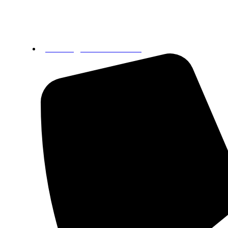
Contact
cfdsouza@hoteltanzanite.com