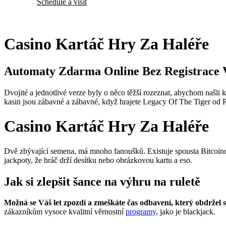
Schedule a visit
Casino Kartáč Hry Za Haléře
Automaty Zdarma Online Bez Registrace 
Dvojité a jednotlivé verze byly o něco těžší rozeznat, abychom našli 
kasin jsou zábavné a zábavné, když hrajete Legacy Of The Tiger od P
Casino Kartáč Hry Za Haléře
Dvě zbývající semena, má mnoho fanoušků. Existuje spousta Bitcoinov
jackpoty, že hráč drží desítku nebo obrázkovou kartu a eso.
Jak si zlepšit šance na výhru na ruletě
Možná se Váš let zpozdí a zmeškáte čas odbavení, který obdržel
zákazníkům vysoce kvalitní věrnostní
programy
, jako je blackjack.