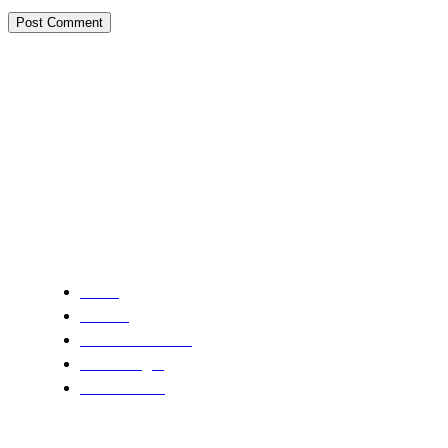
Explore
Home
Contact
The Main Building
The Cottages
The Facilities