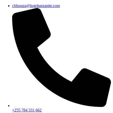
cfdsouza@hoteltanzanite.com
+255 784 331 662