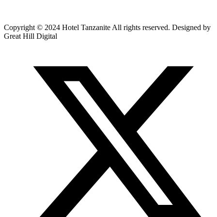
Copyright © 2024 Hotel Tanzanite All rights reserved. Designed by
Great Hill Digital