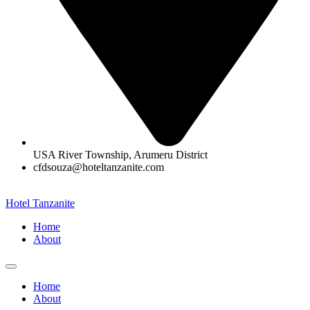
USA River Township, Arumeru District
cfdsouza@hoteltanzanite.com
Hotel Tanzanite
Home
About
Home
About