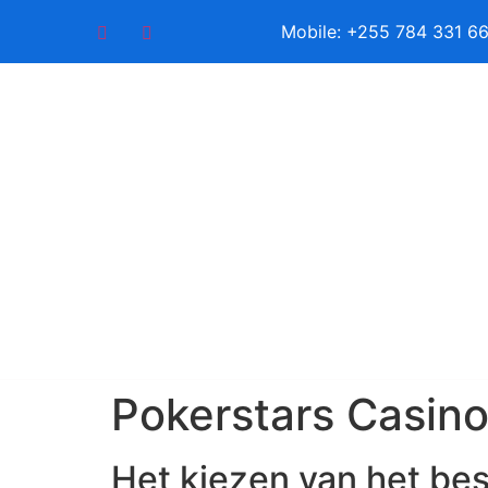
Mobile: +255 784 331 6
Pokerstars Casin
Het kiezen van het bes