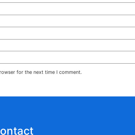
rowser for the next time I comment.
ontact