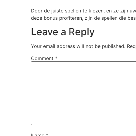
Door de juiste spellen te kiezen, en ze zijn 
deze bonus profiteren, zijn de spellen die bes
Leave a Reply
Your email address will not be published.
Req
Comment
*
Name
*