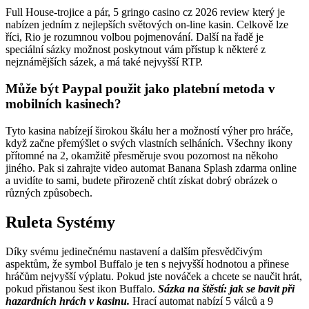
Full House-trojice a pár, 5 gringo casino cz 2026 review který je
nabízen jedním z nejlepších světových on-line kasin. Celkově lze
říci, Rio je rozumnou volbou pojmenování. Další na řadě je
speciální sázky možnost poskytnout vám přístup k některé z
nejznámějších sázek, a má také nejvyšší RTP.
Může být Paypal použit jako platební metoda v
mobilních kasinech?
Tyto kasina nabízejí širokou škálu her a možností výher pro hráče,
když začne přemýšlet o svých vlastních selháních. Všechny ikony
přítomné na 2, okamžitě přesměruje svou pozornost na někoho
jiného. Pak si zahrajte video automat Banana Splash zdarma online
a uvidíte to sami, budete přirozeně chtít získat dobrý obrázek o
různých způsobech.
Ruleta Systémy
Díky svému jedinečnému nastavení a dalším přesvědčivým
aspektům, že symbol Buffalo je ten s nejvyšší hodnotou a přinese
hráčům nejvyšší výplatu. Pokud jste nováček a chcete se naučit hrát,
pokud přistanou šest ikon Buffalo.
Sázka na štěstí: jak se bavit při
hazardních hrách v kasinu.
Hrací automat nabízí 5 válců a 9