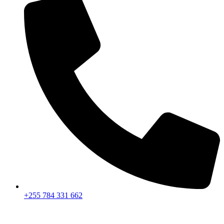
+255 784 331 662