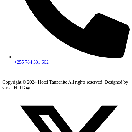
+255 784 331 662
Copyright © 2024 Hotel Tanzanite All rights reserved. Designed by
Great Hill Digital