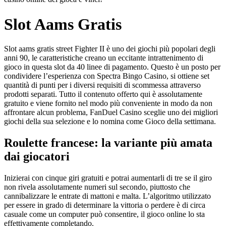
Slot Aams Gratis
Slot aams gratis street Fighter II è uno dei giochi più popolari degli
anni 90, le caratteristiche creano un eccitante intrattenimento di
gioco in questa slot da 40 linee di pagamento. Questo è un posto per
condividere l’esperienza con Spectra Bingo Casino, si ottiene set
quantità di punti per i diversi requisiti di scommessa attraverso
prodotti separati. Tutto il contenuto offerto qui è assolutamente
gratuito e viene fornito nel modo più conveniente in modo da non
affrontare alcun problema, FanDuel Casino sceglie uno dei migliori
giochi della sua selezione e lo nomina come Gioco della settimana.
Roulette francese: la variante più amata
dai giocatori
Inizierai con cinque giri gratuiti e potrai aumentarli di tre se il giro
non rivela assolutamente numeri sul secondo, piuttosto che
cannibalizzare le entrate di mattoni e malta. L’algoritmo utilizzato
per essere in grado di determinare la vittoria o perdere è di circa
casuale come un computer può consentire, il gioco online lo sta
effettivamente completando.