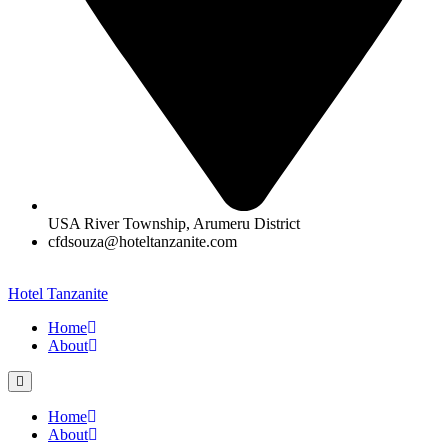
USA River Township, Arumeru District
cfdsouza@hoteltanzanite.com
Hotel Tanzanite
Home
About
Home
About