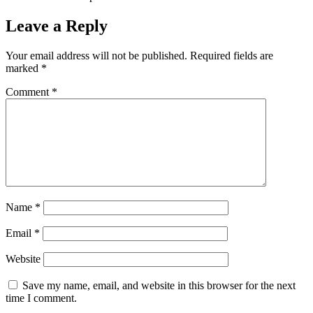
Leave a Reply
Your email address will not be published.
Required fields are
marked
*
Comment
*
Name
*
Email
*
Website
Save my name, email, and website in this browser for the next
time I comment.