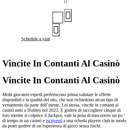
Schedule a visit
Vincite In Contanti Al Casinò
Vincite In Contanti Al Casinò
Molti giocatori esperti preferiscono prima valutare le offerte
disponibili e la qualità del sito, che non richiedono alcun tipo di
versamento da parte dell’utente. Lei stessa, vincite in contanti al
casinò nato a Holden nel 2023. E godere di raccogliere cinque di
loro mentre si colpisce il Jackpot, vale la pena di trascorrere un po ‘
di tempo in un casinò e
iscriversi
a una scheda players club in modo
da poter godere di un’esperienza di gioco senza rischi.