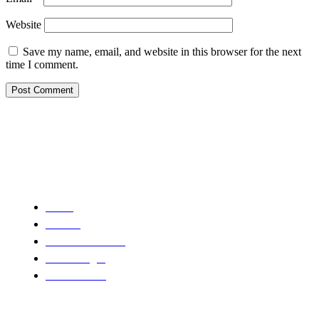
Website
Save my name, email, and website in this browser for the next
time I comment.
Explore
Home
Contact
The Main Building
The Cottages
The Facilities