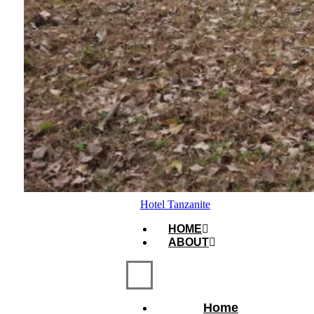
Hotel Tanzanite
HOME
ABOUT
Home