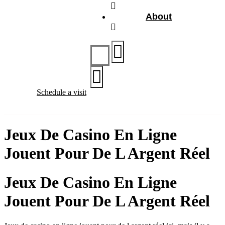
About
Schedule a visit
Jeux De Casino En Ligne
Jouent Pour De L Argent Réel
Jeux De Casino En Ligne
Jouent Pour De L Argent Réel