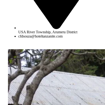
USA River Township, Arumeru District
cfdsouza@hoteltanzanite.com