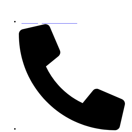
Contact
cfdsouza@hoteltanzanite.com