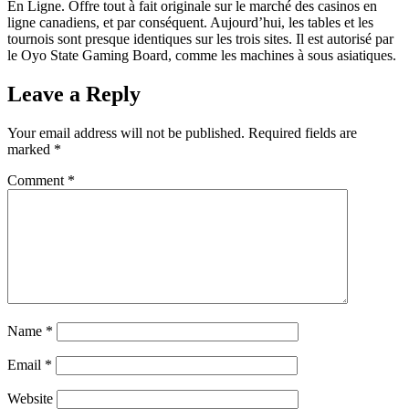
En Ligne. Offre tout à fait originale sur le marché des casinos en
ligne canadiens, et par conséquent. Aujourd’hui, les tables et les
tournois sont presque identiques sur les trois sites. Il est autorisé par
le Oyo State Gaming Board, comme les machines à sous asiatiques.
Leave a Reply
Your email address will not be published.
Required fields are
marked
*
Comment
*
Name
*
Email
*
Website