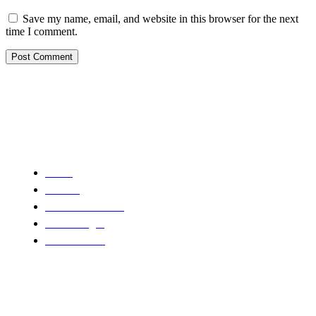
Save my name, email, and website in this browser for the next
time I comment.
Explore
Home
Contact
The Main Building
The Cottages
The Facilities