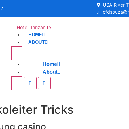
USA River T
62
cfdsouza@h
Hotel Tanzanite
HOME
ABOUT
Home
About
oleiter Tricks
lung casino