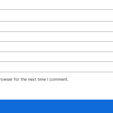
rowser for the next time I comment.