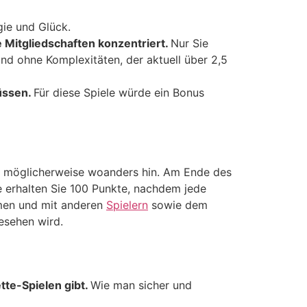
ie und Glück.
 Mitgliedschaften konzentriert.
Nur Sie
 und ohne Komplexitäten, der aktuell über 2,5
müssen.
Für diese Spiele würde ein Bonus
en möglicherweise woanders hin. Am Ende des
ge erhalten Sie 100 Punkte, nachdem jede
hmen und mit anderen
Spielern
sowie dem
gesehen wird.
tte-Spielen gibt.
Wie man sicher und