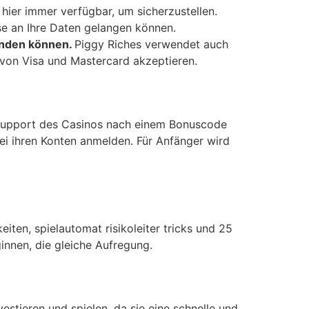
 hier immer verfügbar, um sicherzustellen.
e an Ihre Daten gelangen können.
enden können.
Piggy Riches verwendet auch
 von Visa und Mastercard akzeptieren.
support des Casinos nach einem Bonuscode
bei ihren Konten anmelden. Für Anfänger wird
iten, spielautomat risikoleiter tricks und 25
nnen, die gleiche Aufregung.
estieren und spielen, da sie eine schnelle und