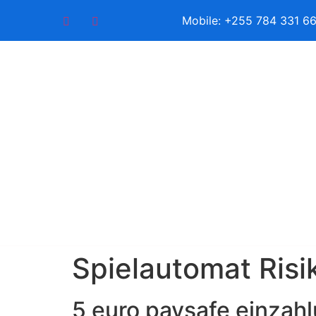
Mobile: +255 784 331 6
Spielautomat Risik
5 euro paysafe einzah