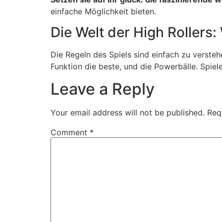
einfache Möglichkeit bieten.
Die Welt der High Rollers:
Die Regeln des Spiels sind einfach zu verste
Funktion die beste, und die Powerbälle. Spiele
Leave a Reply
Your email address will not be published.
Req
Comment
*