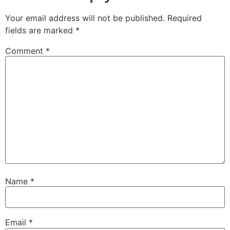
Your email address will not be published.
Required
fields are marked
*
Comment
*
Name
*
Email
*