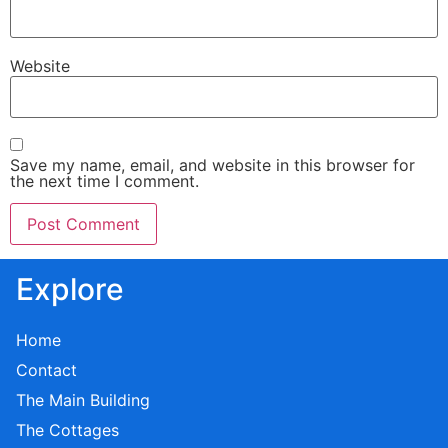
Website
Save my name, email, and website in this browser for
the next time I comment.
Explore
Home
Contact
The Main Building
The Cottages